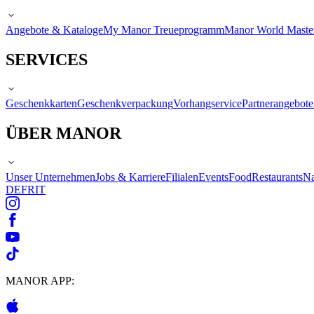
Angebote & Kataloge
My Manor Treueprogramm
Manor World Maste
SERVICES
Geschenkkarten
Geschenkverpackung
Vorhangservice
Partnerangebote
ÜBER MANOR
Unser Unternehmen
Jobs & Karriere
Filialen
Events
Food
Restaurants
Na
DE
FR
IT
MANOR APP: