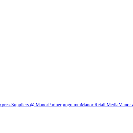
xpress
Suppliers @ Manor
Partnerprogramm
Manor Retail Media
Manor 