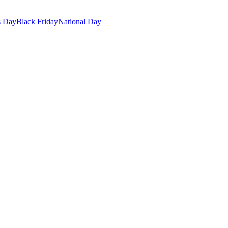
s Day
Black Friday
National Day