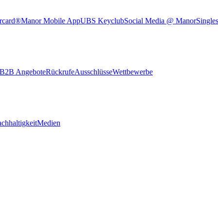
rcard®
Manor Mobile App
UBS Keyclub
Social Media @ Manor
Single
B2B Angebote
Rückrufe
Ausschlüsse
Wettbewerbe
chhaltigkeit
Medien