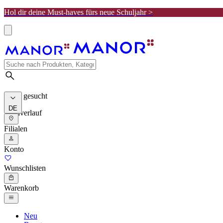
Hol dir deine Must-haves fürs neue Schuljahr >
Meist gesucht
DE
Suchverlauf
Filialen
Konto
Wunschlisten
Warenkorb
Neu