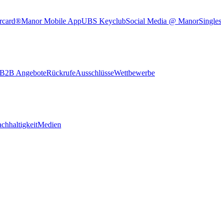
rcard®
Manor Mobile App
UBS Keyclub
Social Media @ Manor
Single
B2B Angebote
Rückrufe
Ausschlüsse
Wettbewerbe
chhaltigkeit
Medien