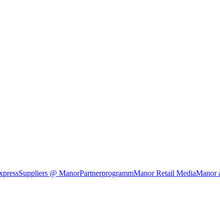
xpress
Suppliers @ Manor
Partnerprogramm
Manor Retail Media
Manor 