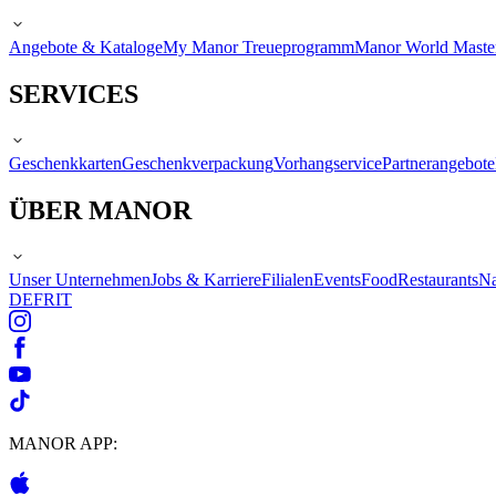
Angebote & Kataloge
My Manor Treueprogramm
Manor World Maste
SERVICES
Geschenkkarten
Geschenkverpackung
Vorhangservice
Partnerangebote
ÜBER MANOR
Unser Unternehmen
Jobs & Karriere
Filialen
Events
Food
Restaurants
Na
DE
FR
IT
MANOR APP: