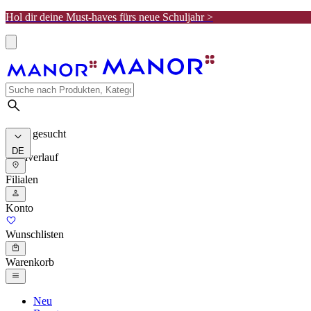
Hol dir deine Must-haves fürs neue Schuljahr >
Meist gesucht
DE
Suchverlauf
Filialen
Konto
Wunschlisten
Warenkorb
Neu