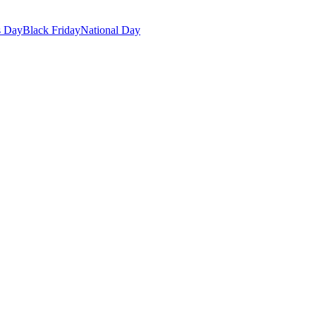
s Day
Black Friday
National Day