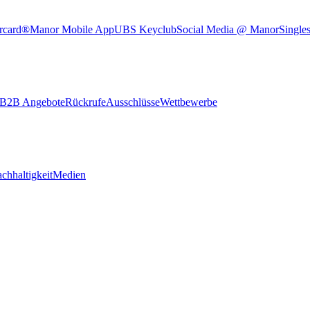
rcard®
Manor Mobile App
UBS Keyclub
Social Media @ Manor
Single
B2B Angebote
Rückrufe
Ausschlüsse
Wettbewerbe
chhaltigkeit
Medien