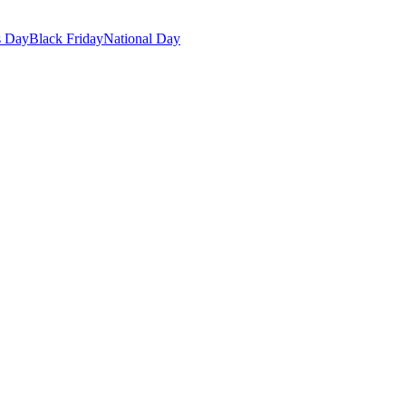
s Day
Black Friday
National Day