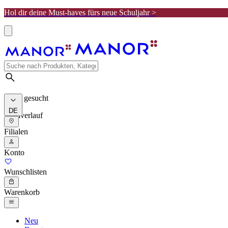
Hol dir deine Must-haves fürs neue Schuljahr >
Meist gesucht
DE
Suchverlauf
Filialen
Konto
Wunschlisten
Warenkorb
Neu