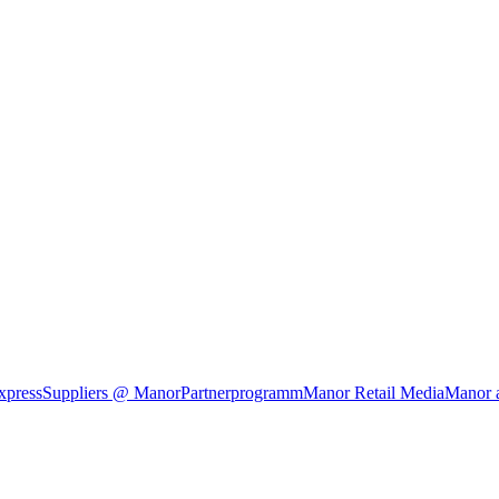
xpress
Suppliers @ Manor
Partnerprogramm
Manor Retail Media
Manor 