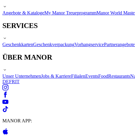
Angebote & Kataloge
My Manor Treueprogramm
Manor World Maste
SERVICES
Geschenkkarten
Geschenkverpackung
Vorhangservice
Partnerangebote
ÜBER MANOR
Unser Unternehmen
Jobs & Karriere
Filialen
Events
Food
Restaurants
Na
DE
FR
IT
MANOR APP: