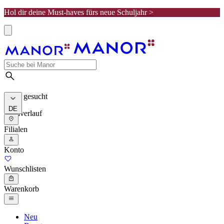
Hol dir deine Must-haves fürs neue Schuljahr >
Meist gesucht
DE
Suchverlauf
Filialen
Konto
Wunschlisten
Warenkorb
Neu