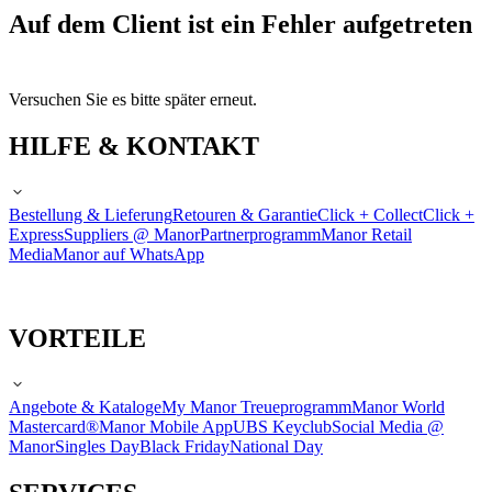
Auf dem Client ist ein Fehler aufgetreten
Versuchen Sie es bitte später erneut.
HILFE & KONTAKT
Bestellung & Lieferung
Retouren & Garantie
Click + Collect
Click +
Express
Suppliers @ Manor
Partnerprogramm
Manor Retail
Media
Manor auf WhatsApp
VORTEILE
Angebote & Kataloge
My Manor Treueprogramm
Manor World
Mastercard®
Manor Mobile App
UBS Keyclub
Social Media @
Manor
Singles Day
Black Friday
National Day