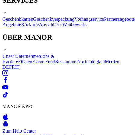
SERVICES
Geschenkkarten
Geschenkverpackung
Vorhangservice
Partnerangebote
Angebote
Rückrufe
Ausschlüsse
Wettbewerbe
ÜBER MANOR
Unser Unternehmen
Jobs &
Karriere
Filialen
Events
Food
Restaurants
Nachhaltigkeit
Medien
DE
FR
IT
MANOR APP:
Zum Help Center