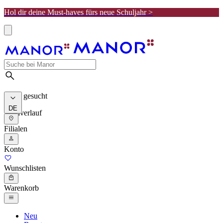
Hol dir deine Must-haves fürs neue Schuljahr >
Meist gesucht
DE
Suchverlauf
Filialen
Konto
Wunschlisten
Warenkorb
Neu