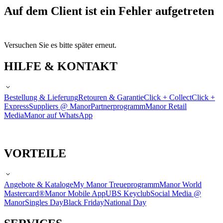
Auf dem Client ist ein Fehler aufgetreten
Versuchen Sie es bitte später erneut.
HILFE & KONTAKT
Bestellung & Lieferung
Retouren & Garantie
Click + Collect
Click +
Express
Suppliers @ Manor
Partnerprogramm
Manor Retail
Media
Manor auf WhatsApp
VORTEILE
Angebote & Kataloge
My Manor Treueprogramm
Manor World
Mastercard®
Manor Mobile App
UBS Keyclub
Social Media @
Manor
Singles Day
Black Friday
National Day