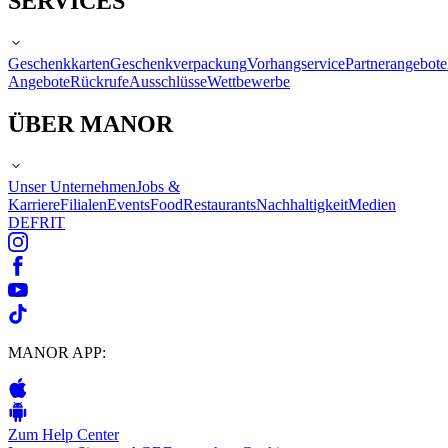
SERVICES
Geschenkkarten
Geschenkverpackung
Vorhangservice
Partnerangebote
Angebote
Rückrufe
Ausschlüsse
Wettbewerbe
ÜBER MANOR
Unser Unternehmen
Jobs &
Karriere
Filialen
Events
Food
Restaurants
Nachhaltigkeit
Medien
DE
FR
IT
MANOR APP:
Zum Help Center