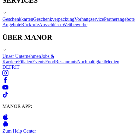
SERVICES
Geschenkkarten
Geschenkverpackung
Vorhangservice
Partnerangebote
Angebote
Rückrufe
Ausschlüsse
Wettbewerbe
ÜBER MANOR
Unser Unternehmen
Jobs &
Karriere
Filialen
Events
Food
Restaurants
Nachhaltigkeit
Medien
DE
FR
IT
MANOR APP:
Zum Help Center