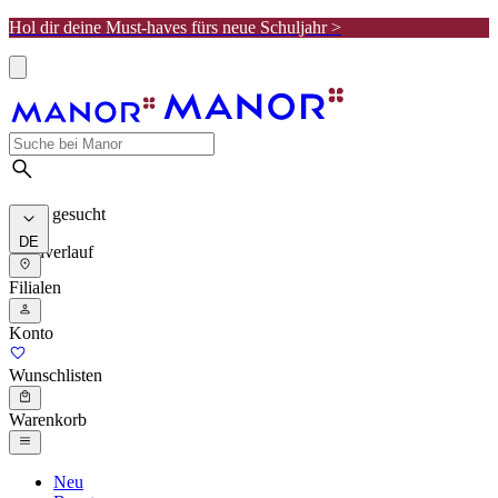
Hol dir deine Must-haves fürs neue Schuljahr >
Meist gesucht
DE
Suchverlauf
Filialen
Konto
Wunschlisten
Warenkorb
Neu