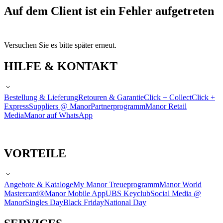
Auf dem Client ist ein Fehler aufgetreten
Versuchen Sie es bitte später erneut.
HILFE & KONTAKT
Bestellung & Lieferung
Retouren & Garantie
Click + Collect
Click +
Express
Suppliers @ Manor
Partnerprogramm
Manor Retail
Media
Manor auf WhatsApp
VORTEILE
Angebote & Kataloge
My Manor Treueprogramm
Manor World
Mastercard®
Manor Mobile App
UBS Keyclub
Social Media @
Manor
Singles Day
Black Friday
National Day