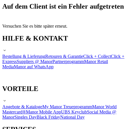
Auf dem Client ist ein Fehler aufgetreten
Versuchen Sie es bitte später erneut.
HILFE & KONTAKT
Bestellung & Lieferung
Retouren & Garantie
Click + Collect
Click +
Express
Suppliers @ Manor
Partnerprogramm
Manor Retail
Media
Manor auf WhatsApp
VORTEILE
Angebote & Kataloge
My Manor Treueprogramm
Manor World
Mastercard®
Manor Mobile App
UBS Keyclub
Social Media @
Manor
Singles Day
Black Friday
National Day