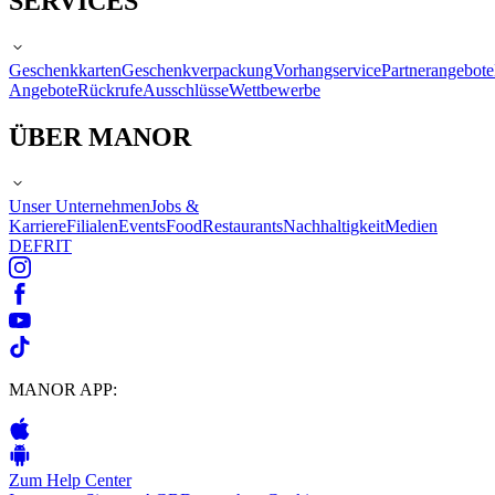
SERVICES
Geschenkkarten
Geschenkverpackung
Vorhangservice
Partnerangebote
Angebote
Rückrufe
Ausschlüsse
Wettbewerbe
ÜBER MANOR
Unser Unternehmen
Jobs &
Karriere
Filialen
Events
Food
Restaurants
Nachhaltigkeit
Medien
DE
FR
IT
MANOR APP:
Zum Help Center