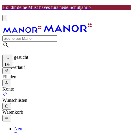
Hol dir deine Must-haves fürs neue Schuljahr >
Meist gesucht
DE
Suchverlauf
Filialen
Konto
Wunschlisten
Warenkorb
Neu