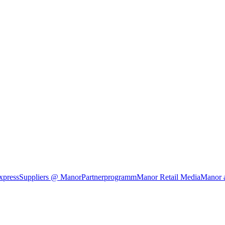
xpress
Suppliers @ Manor
Partnerprogramm
Manor Retail Media
Manor 