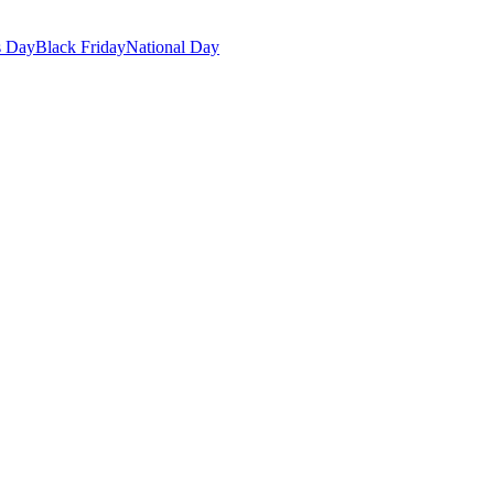
s Day
Black Friday
National Day