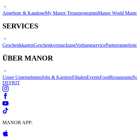
Angebote & Kataloge
My Manor Treueprogramm
Manor World Maste
SERVICES
Geschenkkarten
Geschenkverpackung
Vorhangservice
Partnerangebote
ÜBER MANOR
Unser Unternehmen
Jobs & Karriere
Filialen
Events
Food
Restaurants
Na
DE
FR
IT
MANOR APP: