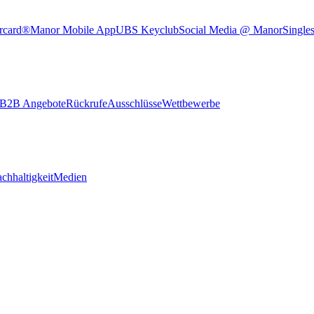
rcard®
Manor Mobile App
UBS Keyclub
Social Media @ Manor
Single
B2B Angebote
Rückrufe
Ausschlüsse
Wettbewerbe
chhaltigkeit
Medien