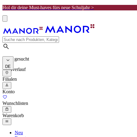
Hol dir deine Must-haves fürs neue Schuljahr >
Meist gesucht
DE
Suchverlauf
Filialen
Konto
Wunschlisten
Warenkorb
Neu