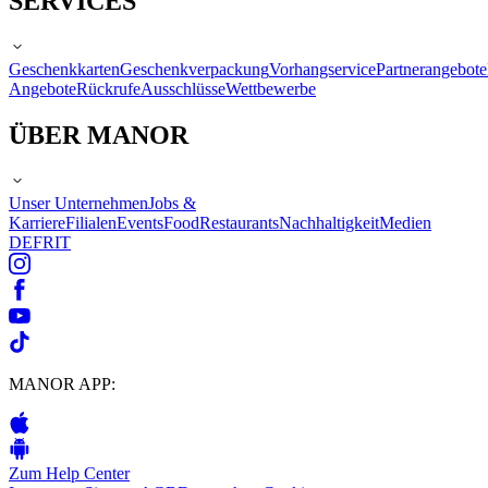
SERVICES
Geschenkkarten
Geschenkverpackung
Vorhangservice
Partnerangebote
Angebote
Rückrufe
Ausschlüsse
Wettbewerbe
ÜBER MANOR
Unser Unternehmen
Jobs &
Karriere
Filialen
Events
Food
Restaurants
Nachhaltigkeit
Medien
DE
FR
IT
MANOR APP:
Zum Help Center