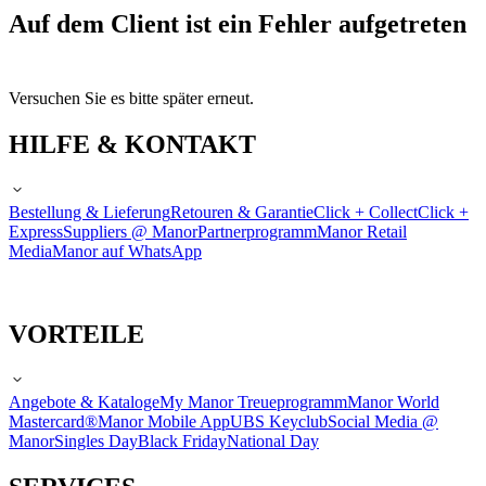
Auf dem Client ist ein Fehler aufgetreten
Versuchen Sie es bitte später erneut.
HILFE & KONTAKT
Bestellung & Lieferung
Retouren & Garantie
Click + Collect
Click +
Express
Suppliers @ Manor
Partnerprogramm
Manor Retail
Media
Manor auf WhatsApp
VORTEILE
Angebote & Kataloge
My Manor Treueprogramm
Manor World
Mastercard®
Manor Mobile App
UBS Keyclub
Social Media @
Manor
Singles Day
Black Friday
National Day