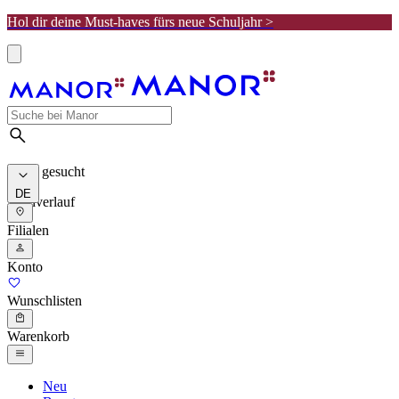
Hol dir deine Must-haves fürs neue Schuljahr >
Meist gesucht
DE
Suchverlauf
Filialen
Konto
Wunschlisten
Warenkorb
Neu