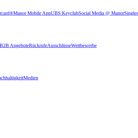
rcard®
Manor Mobile App
UBS Keyclub
Social Media @ Manor
Single
B2B Angebote
Rückrufe
Ausschlüsse
Wettbewerbe
chhaltigkeit
Medien