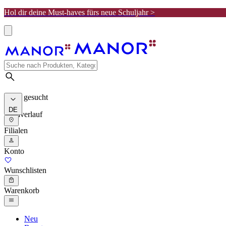
Hol dir deine Must-haves fürs neue Schuljahr >
Meist gesucht
DE
Suchverlauf
Filialen
Konto
Wunschlisten
Warenkorb
Neu