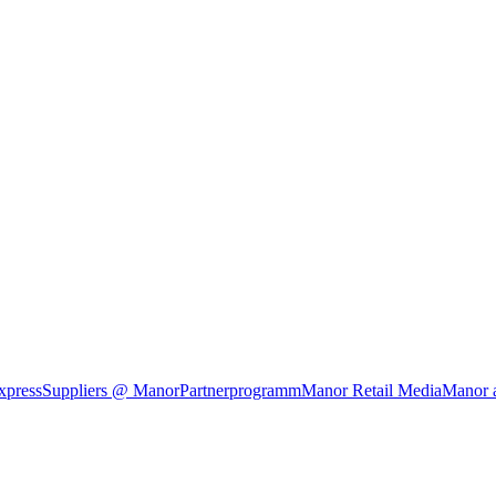
xpress
Suppliers @ Manor
Partnerprogramm
Manor Retail Media
Manor 