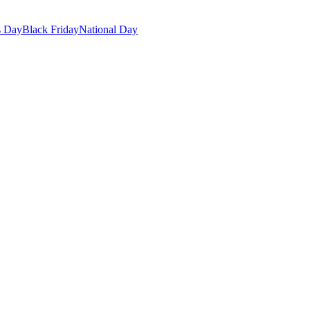
s Day
Black Friday
National Day