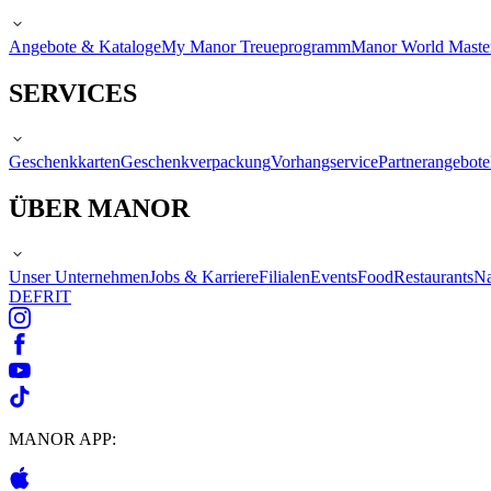
Angebote & Kataloge
My Manor Treueprogramm
Manor World Maste
SERVICES
Geschenkkarten
Geschenkverpackung
Vorhangservice
Partnerangebote
ÜBER MANOR
Unser Unternehmen
Jobs & Karriere
Filialen
Events
Food
Restaurants
Na
DE
FR
IT
MANOR APP: