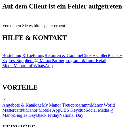
Auf dem Client ist ein Fehler aufgetreten
Versuchen Sie es bitte später erneut.
HILFE & KONTAKT
Bestellung & Lieferung
Retouren & Garantie
Click + Collect
Click +
Express
Suppliers @ Manor
Partnerprogramm
Manor Retail
Media
Manor auf WhatsApp
VORTEILE
Angebote & Kataloge
My Manor Treueprogramm
Manor World
Mastercard®
Manor Mobile App
UBS Keyclub
Social Media @
Manor
Singles Day
Black Friday
National Day