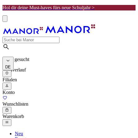
Hol dir deine Must-haves fürs neue Schuljahr >
Meist gesucht
DE
Suchverlauf
Filialen
Konto
Wunschlisten
Warenkorb
Neu