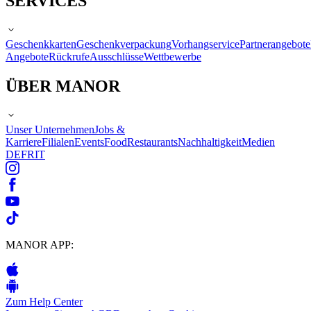
SERVICES
Geschenkkarten
Geschenkverpackung
Vorhangservice
Partnerangebote
Angebote
Rückrufe
Ausschlüsse
Wettbewerbe
ÜBER MANOR
Unser Unternehmen
Jobs &
Karriere
Filialen
Events
Food
Restaurants
Nachhaltigkeit
Medien
DE
FR
IT
MANOR APP:
Zum Help Center