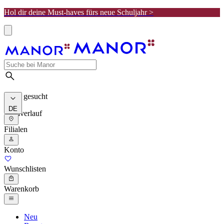
Hol dir deine Must-haves fürs neue Schuljahr >
Meist gesucht
DE
Suchverlauf
Filialen
Konto
Wunschlisten
Warenkorb
Neu