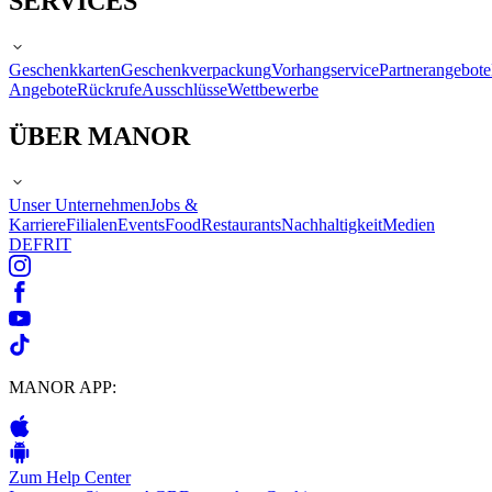
SERVICES
Geschenkkarten
Geschenkverpackung
Vorhangservice
Partnerangebote
Angebote
Rückrufe
Ausschlüsse
Wettbewerbe
ÜBER MANOR
Unser Unternehmen
Jobs &
Karriere
Filialen
Events
Food
Restaurants
Nachhaltigkeit
Medien
DE
FR
IT
MANOR APP:
Zum Help Center