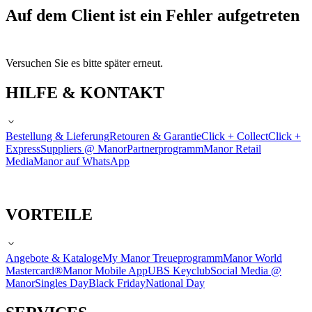
Auf dem Client ist ein Fehler aufgetreten
Versuchen Sie es bitte später erneut.
HILFE & KONTAKT
Bestellung & Lieferung
Retouren & Garantie
Click + Collect
Click +
Express
Suppliers @ Manor
Partnerprogramm
Manor Retail
Media
Manor auf WhatsApp
VORTEILE
Angebote & Kataloge
My Manor Treueprogramm
Manor World
Mastercard®
Manor Mobile App
UBS Keyclub
Social Media @
Manor
Singles Day
Black Friday
National Day