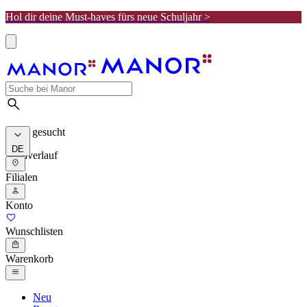
Hol dir deine Must-haves fürs neue Schuljahr >
Meist gesucht
DE
Suchverlauf
Filialen
Konto
Wunschlisten
Warenkorb
Neu