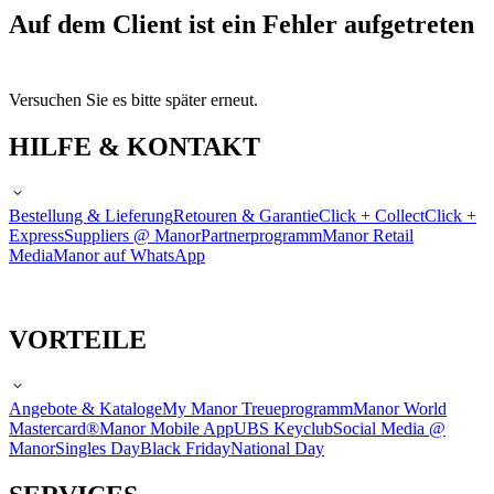
Auf dem Client ist ein Fehler aufgetreten
Versuchen Sie es bitte später erneut.
HILFE & KONTAKT
Bestellung & Lieferung
Retouren & Garantie
Click + Collect
Click +
Express
Suppliers @ Manor
Partnerprogramm
Manor Retail
Media
Manor auf WhatsApp
VORTEILE
Angebote & Kataloge
My Manor Treueprogramm
Manor World
Mastercard®
Manor Mobile App
UBS Keyclub
Social Media @
Manor
Singles Day
Black Friday
National Day