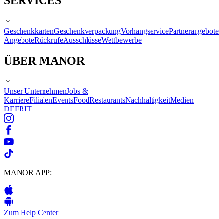
SERVICES
Geschenkkarten
Geschenkverpackung
Vorhangservice
Partnerangebote
Angebote
Rückrufe
Ausschlüsse
Wettbewerbe
ÜBER MANOR
Unser Unternehmen
Jobs &
Karriere
Filialen
Events
Food
Restaurants
Nachhaltigkeit
Medien
DE
FR
IT
MANOR APP:
Zum Help Center