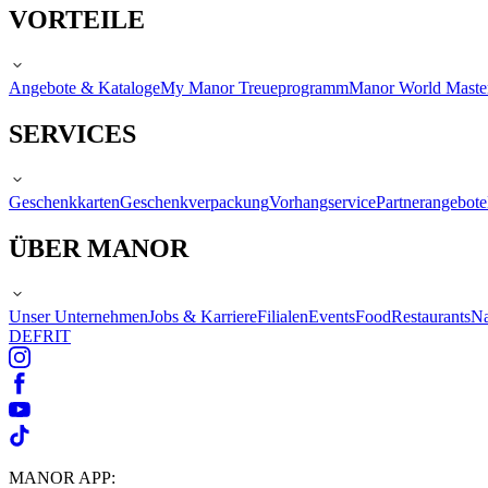
VORTEILE
Angebote & Kataloge
My Manor Treueprogramm
Manor World Maste
SERVICES
Geschenkkarten
Geschenkverpackung
Vorhangservice
Partnerangebote
ÜBER MANOR
Unser Unternehmen
Jobs & Karriere
Filialen
Events
Food
Restaurants
Na
DE
FR
IT
MANOR APP: