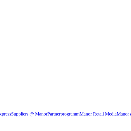
xpress
Suppliers @ Manor
Partnerprogramm
Manor Retail Media
Manor 