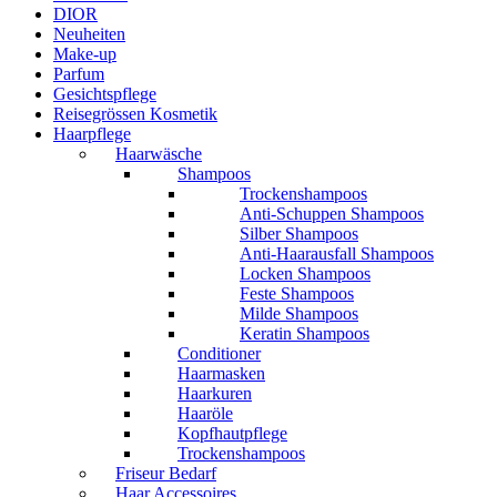
DIOR
Neuheiten
Make-up
Parfum
Gesichtspflege
Reisegrössen Kosmetik
Haarpflege
Haarwäsche
Shampoos
Trockenshampoos
Anti-Schuppen Shampoos
Silber Shampoos
Anti-Haarausfall Shampoos
Locken Shampoos
Feste Shampoos
Milde Shampoos
Keratin Shampoos
Conditioner
Haarmasken
Haarkuren
Haaröle
Kopfhautpflege
Trockenshampoos
Friseur Bedarf
Haar Accessoires