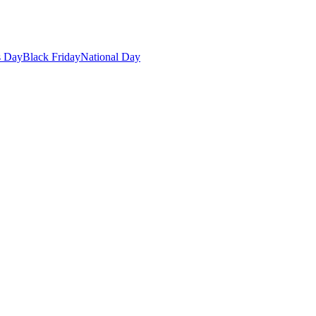
s Day
Black Friday
National Day