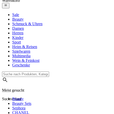
Warenkorb
Sale
Beauty
Schmuck & Uhren
Damen
Herren
Kinder
Sport
Heim & Reisen
Spielwaren
Multimedia
Wein & Feinkost
Geschenke
Meist gesucht
Suchverlauf
Beauty
Beauty Sets
Sephora
CHANEL