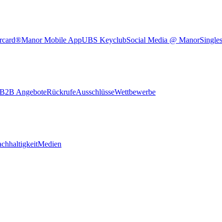
rcard®
Manor Mobile App
UBS Keyclub
Social Media @ Manor
Single
B2B Angebote
Rückrufe
Ausschlüsse
Wettbewerbe
chhaltigkeit
Medien