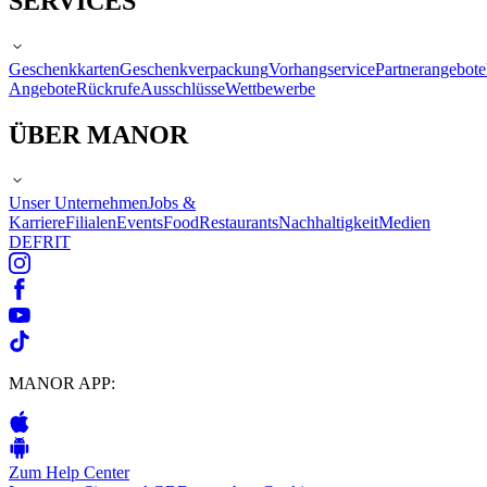
SERVICES
Geschenkkarten
Geschenkverpackung
Vorhangservice
Partnerangebote
Angebote
Rückrufe
Ausschlüsse
Wettbewerbe
ÜBER MANOR
Unser Unternehmen
Jobs &
Karriere
Filialen
Events
Food
Restaurants
Nachhaltigkeit
Medien
DE
FR
IT
MANOR APP:
Zum Help Center