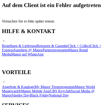
Auf dem Client ist ein Fehler aufgetreten
Versuchen Sie es bitte später erneut.
HILFE & KONTAKT
Bestellung & Lieferung
Retouren & Garantie
Click + Collect
Click +
Express
Suppliers @ Manor
Partnerprogramm
Manor Retail
Media
Manor auf WhatsApp
VORTEILE
Angebote & Kataloge
My Manor Treueprogramm
Manor World
Mastercard®
Manor Mobile App
UBS Keyclub
Social Media @
Manor
Singles Day
Black Friday
National Day