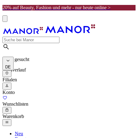
20% auf Beauty, Fashion und mehr - nur heute online >
Meist gesucht
DE
Suchverlauf
Filialen
Konto
Wunschlisten
Warenkorb
Neu