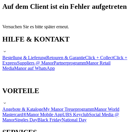
Auf dem Client ist ein Fehler aufgetreten
Versuchen Sie es bitte später erneut.
HILFE & KONTAKT
Bestellung & Lieferung
Retouren & Garantie
Click + Collect
Click +
Express
Suppliers @ Manor
Partnerprogramm
Manor Retail
Media
Manor auf WhatsApp
VORTEILE
Angebote & Kataloge
My Manor Treueprogramm
Manor World
Mastercard®
Manor Mobile App
UBS Keyclub
Social Media @
Manor
Singles Day
Black Friday
National Day