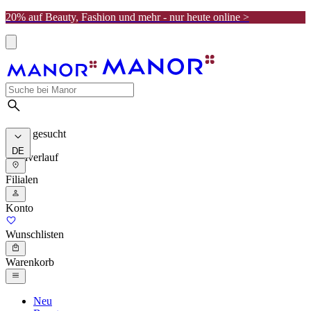
20% auf Beauty, Fashion und mehr - nur heute online >
Meist gesucht
DE
Suchverlauf
Filialen
Konto
Wunschlisten
Warenkorb
Neu