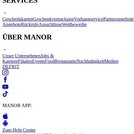
SERVICES
Geschenkkarten
Geschenkverpackung
Vorhangservice
Partnerangebote
Angebote
Rückrufe
Ausschlüsse
Wettbewerbe
ÜBER MANOR
Unser Unternehmen
Jobs &
Karriere
Filialen
Events
Food
Restaurants
Nachhaltigkeit
Medien
DE
FR
IT
MANOR APP:
Zum Help Center