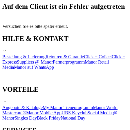
Auf dem Client ist ein Fehler aufgetreten
Versuchen Sie es bitte später erneut.
HILFE & KONTAKT
Bestellung & Lieferung
Retouren & Garantie
Click + Collect
Click +
Express
Suppliers @ Manor
Partnerprogramm
Manor Retail
Media
Manor auf WhatsApp
VORTEILE
Angebote & Kataloge
My Manor Treueprogramm
Manor World
Mastercard®
Manor Mobile App
UBS Keyclub
Social Media @
Manor
Singles Day
Black Friday
National Day