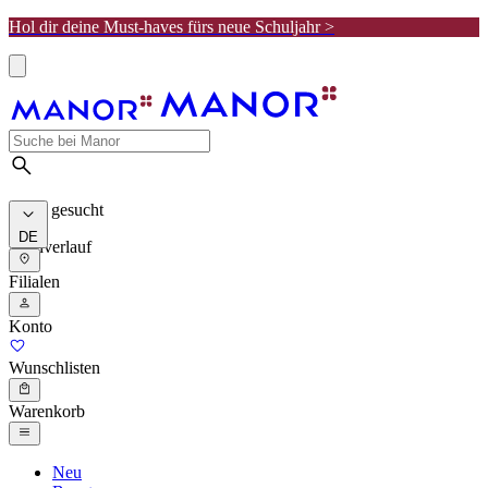
Hol dir deine Must-haves fürs neue Schuljahr >
Meist gesucht
DE
Suchverlauf
Filialen
Konto
Wunschlisten
Warenkorb
Neu