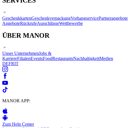
SERVICES
Geschenkkarten
Geschenkverpackung
Vorhangservice
Partnerangebote
Angebote
Rückrufe
Ausschlüsse
Wettbewerbe
ÜBER MANOR
Unser Unternehmen
Jobs &
Karriere
Filialen
Events
Food
Restaurants
Nachhaltigkeit
Medien
DE
FR
IT
MANOR APP:
Zum Help Center