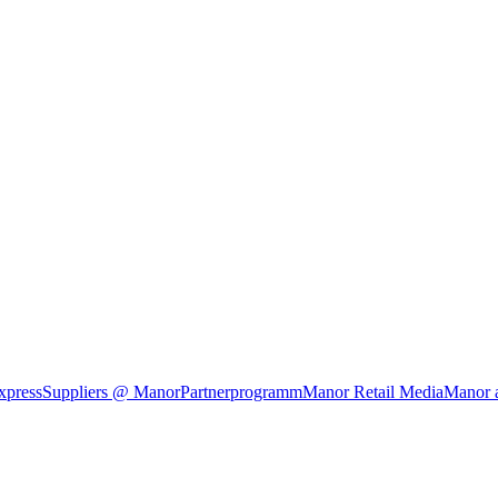
xpress
Suppliers @ Manor
Partnerprogramm
Manor Retail Media
Manor 