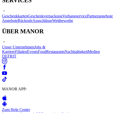
SERVICES
Geschenkkarten
Geschenkverpackung
Vorhangservice
Partnerangebote
Angebote
Rückrufe
Ausschlüsse
Wettbewerbe
ÜBER MANOR
Unser Unternehmen
Jobs &
Karriere
Filialen
Events
Food
Restaurants
Nachhaltigkeit
Medien
DE
FR
IT
MANOR APP:
Zum Help Center