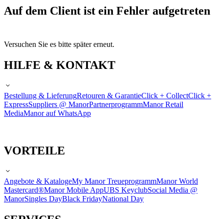
Auf dem Client ist ein Fehler aufgetreten
Versuchen Sie es bitte später erneut.
HILFE & KONTAKT
Bestellung & Lieferung
Retouren & Garantie
Click + Collect
Click +
Express
Suppliers @ Manor
Partnerprogramm
Manor Retail
Media
Manor auf WhatsApp
VORTEILE
Angebote & Kataloge
My Manor Treueprogramm
Manor World
Mastercard®
Manor Mobile App
UBS Keyclub
Social Media @
Manor
Singles Day
Black Friday
National Day