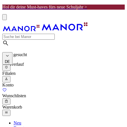
Hol dir deine Must-haves fürs neue Schuljahr >
Meist gesucht
DE
Suchverlauf
Filialen
Konto
Wunschlisten
Warenkorb
Neu