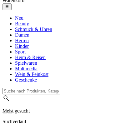
Warenkorb
Neu
Beauty
Schmuck & Uhren
Damen
Herren
Kinder
Sport
Heim & Reisen
Spielwaren
Multimedia
Wein & Feinkost
Geschenke
Meist gesucht
Suchverlauf