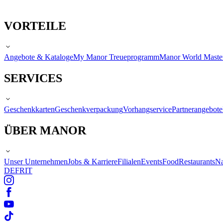
VORTEILE
Angebote & Kataloge
My Manor Treueprogramm
Manor World Maste
SERVICES
Geschenkkarten
Geschenkverpackung
Vorhangservice
Partnerangebote
ÜBER MANOR
Unser Unternehmen
Jobs & Karriere
Filialen
Events
Food
Restaurants
Na
DE
FR
IT