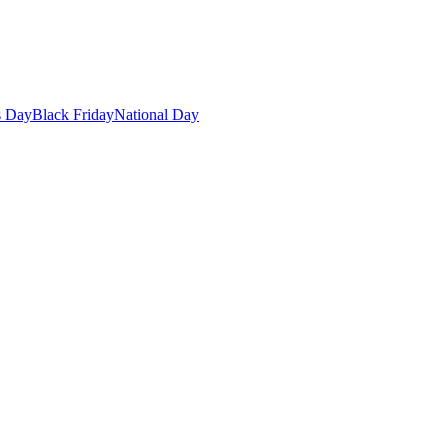
s Day
Black Friday
National Day