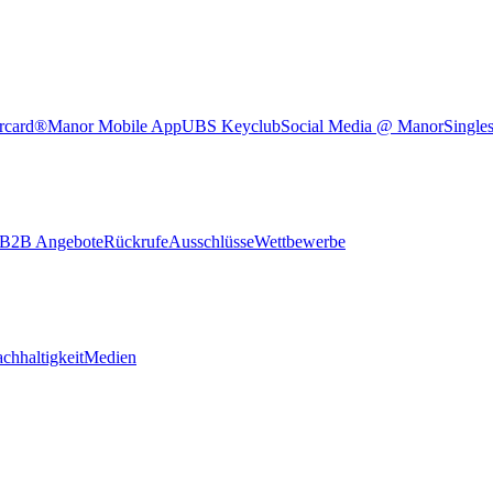
rcard®
Manor Mobile App
UBS Keyclub
Social Media @ Manor
Single
B2B Angebote
Rückrufe
Ausschlüsse
Wettbewerbe
chhaltigkeit
Medien