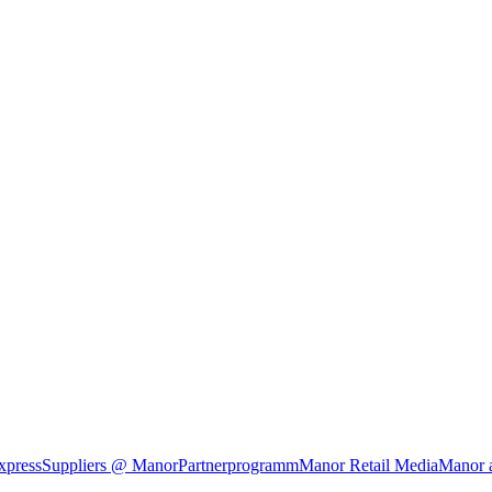
xpress
Suppliers @ Manor
Partnerprogramm
Manor Retail Media
Manor 