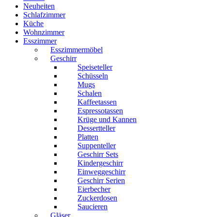
Neuheiten
Schlafzimmer
Küche
Wohnzimmer
Esszimmer
Esszimmermöbel
Geschirr
Speiseteller
Schüsseln
Mugs
Schalen
Kaffeetassen
Espressotassen
Krüge und Kannen
Dessertteller
Platten
Suppenteller
Geschirr Sets
Kindergeschirr
Einweggeschirr
Geschirr Serien
Eierbecher
Zuckerdosen
Saucieren
Gläser