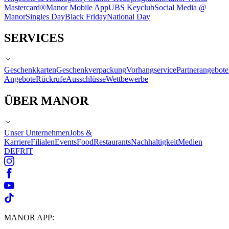
Mastercard®
Manor Mobile App
UBS Keyclub
Social Media @
Manor
Singles Day
Black Friday
National Day
SERVICES
Geschenkkarten
Geschenkverpackung
Vorhangservice
Partnerangebote
Angebote
Rückrufe
Ausschlüsse
Wettbewerbe
ÜBER MANOR
Unser Unternehmen
Jobs &
Karriere
Filialen
Events
Food
Restaurants
Nachhaltigkeit
Medien
DE
FR
IT
MANOR APP: