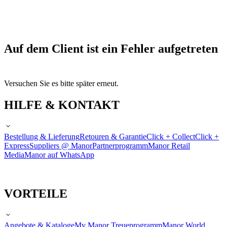
Auf dem Client ist ein Fehler aufgetreten
Versuchen Sie es bitte später erneut.
HILFE & KONTAKT
Bestellung & Lieferung
Retouren & Garantie
Click + Collect
Click +
Express
Suppliers @ Manor
Partnerprogramm
Manor Retail
Media
Manor auf WhatsApp
VORTEILE
Angebote & Kataloge
My Manor Treueprogramm
Manor World