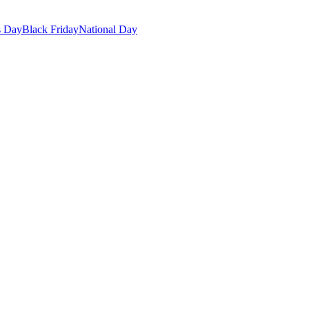
s Day
Black Friday
National Day