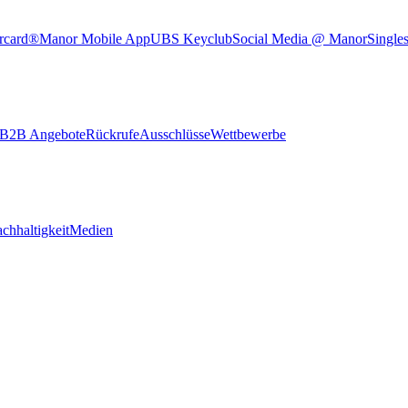
rcard®
Manor Mobile App
UBS Keyclub
Social Media @ Manor
Single
B2B Angebote
Rückrufe
Ausschlüsse
Wettbewerbe
chhaltigkeit
Medien