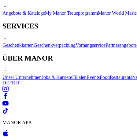
Angebote & Kataloge
My Manor Treueprogramm
Manor World Maste
SERVICES
Geschenkkarten
Geschenkverpackung
Vorhangservice
Partnerangebote
ÜBER MANOR
Unser Unternehmen
Jobs & Karriere
Filialen
Events
Food
Restaurants
Na
DE
FR
IT
MANOR APP: