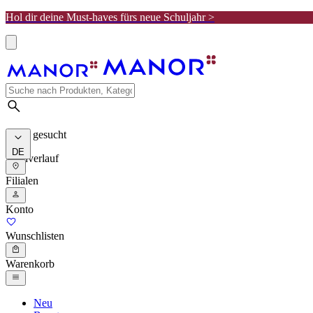
Hol dir deine Must-haves fürs neue Schuljahr >
Meist gesucht
DE
Suchverlauf
Filialen
Konto
Wunschlisten
Warenkorb
Neu