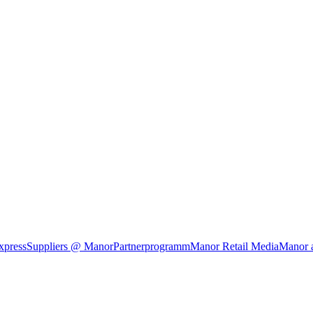
xpress
Suppliers @ Manor
Partnerprogramm
Manor Retail Media
Manor 