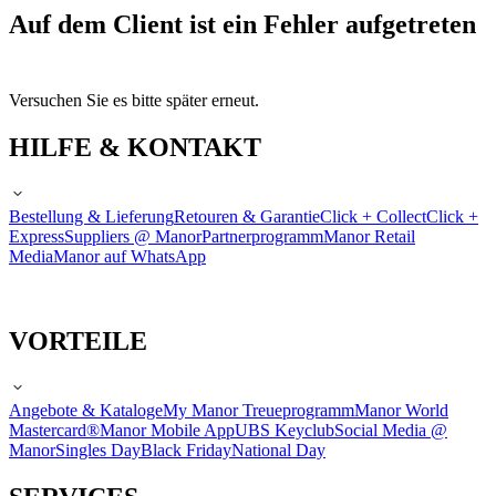
Auf dem Client ist ein Fehler aufgetreten
Versuchen Sie es bitte später erneut.
HILFE & KONTAKT
Bestellung & Lieferung
Retouren & Garantie
Click + Collect
Click +
Express
Suppliers @ Manor
Partnerprogramm
Manor Retail
Media
Manor auf WhatsApp
VORTEILE
Angebote & Kataloge
My Manor Treueprogramm
Manor World
Mastercard®
Manor Mobile App
UBS Keyclub
Social Media @
Manor
Singles Day
Black Friday
National Day