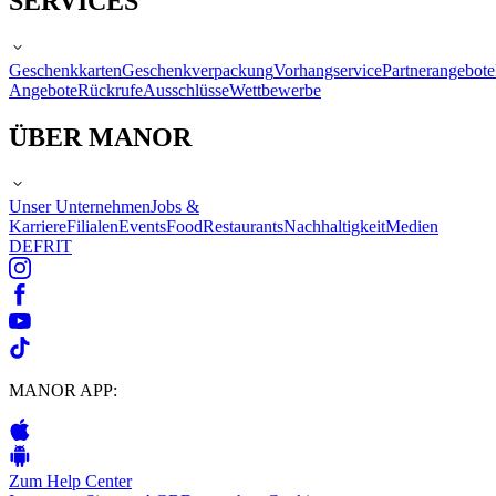
SERVICES
Geschenkkarten
Geschenkverpackung
Vorhangservice
Partnerangebote
Angebote
Rückrufe
Ausschlüsse
Wettbewerbe
ÜBER MANOR
Unser Unternehmen
Jobs &
Karriere
Filialen
Events
Food
Restaurants
Nachhaltigkeit
Medien
DE
FR
IT
MANOR APP:
Zum Help Center