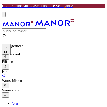
Hol dir deine Must-haves fürs neue Schuljahr >
Meist gesucht
DE
Suchverlauf
Filialen
Konto
Wunschlisten
Warenkorb
Neu