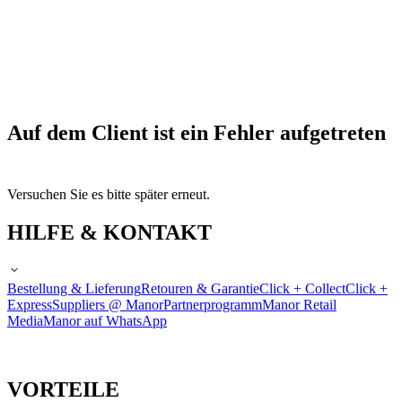
Auf dem Client ist ein Fehler aufgetreten
Versuchen Sie es bitte später erneut.
HILFE & KONTAKT
Bestellung & Lieferung
Retouren & Garantie
Click + Collect
Click +
Express
Suppliers @ Manor
Partnerprogramm
Manor Retail
Media
Manor auf WhatsApp
VORTEILE