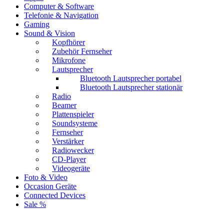
Computer & Software
Telefonie & Navigation
Gaming
Sound & Vision
Kopfhörer
Zubehör Fernseher
Mikrofone
Lautsprecher
Bluetooth Lautsprecher portabel
Bluetooth Lautsprecher stationär
Radio
Beamer
Plattenspieler
Soundsysteme
Fernseher
Verstärker
Radiowecker
CD-Player
Videogeräte
Foto & Video
Occasion Geräte
Connected Devices
Sale %