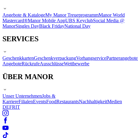
Angebote & Kataloge
My Manor Treueprogramm
Manor World
Mastercard®
Manor Mobile App
UBS Keyclub
Social Media @
Manor
Singles Day
Black Friday
National Day
SERVICES
Geschenkkarten
Geschenkverpackung
Vorhangservice
Partnerangebote
Angebote
Rückrufe
Ausschlüsse
Wettbewerbe
ÜBER MANOR
Unser Unternehmen
Jobs &
Karriere
Filialen
Events
Food
Restaurants
Nachhaltigkeit
Medien
DE
FR
IT