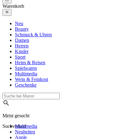
Warenkorb
Neu
Beauty
Schmuck & Uhren
Damen
Herren
Kinder
Sport
Heim & Reisen
Spielwaren
Multimedia
Wein & Feinkost
Geschenke
Meist gesucht
Suchverlauf
Multimedia
Neuheiten
Apple