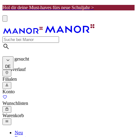
Hol dir deine Must-haves fürs neue Schuljahr >
Meist gesucht
DE
Suchverlauf
Filialen
Konto
Wunschlisten
Warenkorb
Neu