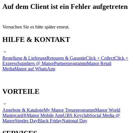
Auf dem Client ist ein Fehler aufgetreten
Versuchen Sie es bitte später erneut.
HILFE & KONTAKT
Bestellung & Lieferung
Retouren & Garantie
Click + Collect
Click +
Express
Suppliers @ Manor
Partnerprogramm
Manor Retail
Media
Manor auf WhatsApp
VORTEILE
Angebote & Kataloge
My Manor Treueprogramm
Manor World
Mastercard®
Manor Mobile App
UBS Keyclub
Social Media @
Manor
Singles Day
Black Friday
National Day