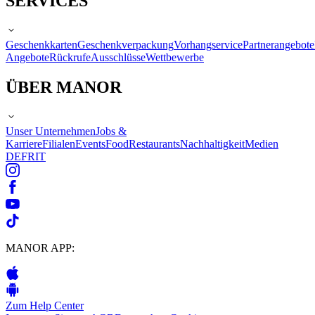
SERVICES
Geschenkkarten
Geschenkverpackung
Vorhangservice
Partnerangebote
Angebote
Rückrufe
Ausschlüsse
Wettbewerbe
ÜBER MANOR
Unser Unternehmen
Jobs &
Karriere
Filialen
Events
Food
Restaurants
Nachhaltigkeit
Medien
DE
FR
IT
MANOR APP:
Zum Help Center