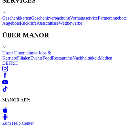
SERVICES
Geschenkkarten
Geschenkverpackung
Vorhangservice
Partnerangebote
Angebote
Rückrufe
Ausschlüsse
Wettbewerbe
ÜBER MANOR
Unser Unternehmen
Jobs &
Karriere
Filialen
Events
Food
Restaurants
Nachhaltigkeit
Medien
DE
FR
IT
MANOR APP:
Zum Help Center