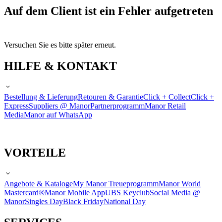
Auf dem Client ist ein Fehler aufgetreten
Versuchen Sie es bitte später erneut.
HILFE & KONTAKT
Bestellung & Lieferung
Retouren & Garantie
Click + Collect
Click +
Express
Suppliers @ Manor
Partnerprogramm
Manor Retail
Media
Manor auf WhatsApp
VORTEILE
Angebote & Kataloge
My Manor Treueprogramm
Manor World
Mastercard®
Manor Mobile App
UBS Keyclub
Social Media @
Manor
Singles Day
Black Friday
National Day