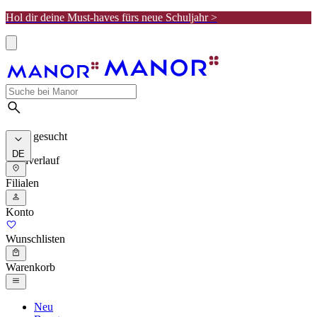
Hol dir deine Must-haves fürs neue Schuljahr >
Meist gesucht
DE
Suchverlauf
Filialen
Konto
Wunschlisten
Warenkorb
Neu