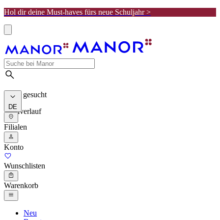
Hol dir deine Must-haves fürs neue Schuljahr >
Meist gesucht
DE
Suchverlauf
Filialen
Konto
Wunschlisten
Warenkorb
Neu