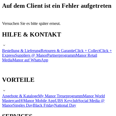
Auf dem Client ist ein Fehler aufgetreten
Versuchen Sie es bitte später erneut.
HILFE & KONTAKT
Bestellung & Lieferung
Retouren & Garantie
Click + Collect
Click +
Express
Suppliers @ Manor
Partnerprogramm
Manor Retail
Media
Manor auf WhatsApp
VORTEILE
Angebote & Kataloge
My Manor Treueprogramm
Manor World
Mastercard®
Manor Mobile App
UBS Keyclub
Social Media @
Manor
Singles Day
Black Friday
National Day