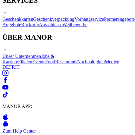
SERVICES
Geschenkkarten
Geschenkverpackung
Vorhangservice
Partnerangebote
Angebote
Rückrufe
Ausschlüsse
Wettbewerbe
ÜBER MANOR
Unser Unternehmen
Jobs &
Karriere
Filialen
Events
Food
Restaurants
Nachhaltigkeit
Medien
DE
FR
IT
MANOR APP:
Zum Help Center