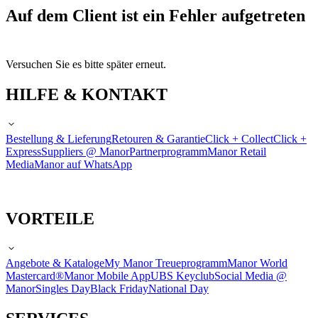
Auf dem Client ist ein Fehler aufgetreten
Versuchen Sie es bitte später erneut.
HILFE & KONTAKT
Bestellung & Lieferung
Retouren & Garantie
Click + Collect
Click +
Express
Suppliers @ Manor
Partnerprogramm
Manor Retail
Media
Manor auf WhatsApp
VORTEILE
Angebote & Kataloge
My Manor Treueprogramm
Manor World
Mastercard®
Manor Mobile App
UBS Keyclub
Social Media @
Manor
Singles Day
Black Friday
National Day