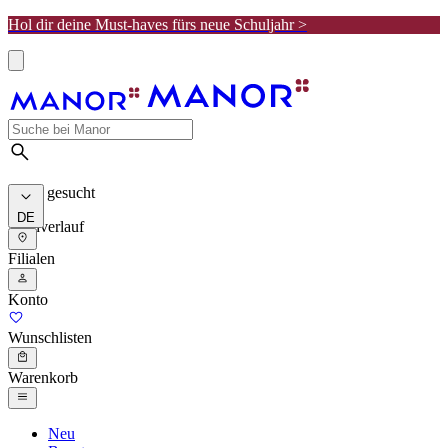
Hol dir deine Must-haves fürs neue Schuljahr >
Meist gesucht
DE
Suchverlauf
Filialen
Konto
Wunschlisten
Warenkorb
Neu