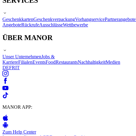
SERVICES
Geschenkkarten
Geschenkverpackung
Vorhangservice
Partnerangebote
Angebote
Rückrufe
Ausschlüsse
Wettbewerbe
ÜBER MANOR
Unser Unternehmen
Jobs &
Karriere
Filialen
Events
Food
Restaurants
Nachhaltigkeit
Medien
DE
FR
IT
MANOR APP:
Zum Help Center