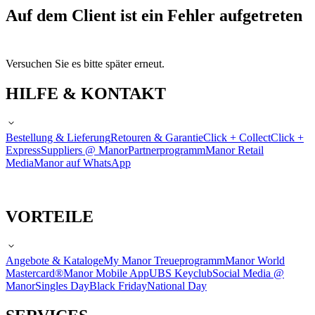
Auf dem Client ist ein Fehler aufgetreten
Versuchen Sie es bitte später erneut.
HILFE & KONTAKT
Bestellung & Lieferung
Retouren & Garantie
Click + Collect
Click +
Express
Suppliers @ Manor
Partnerprogramm
Manor Retail
Media
Manor auf WhatsApp
VORTEILE
Angebote & Kataloge
My Manor Treueprogramm
Manor World
Mastercard®
Manor Mobile App
UBS Keyclub
Social Media @
Manor
Singles Day
Black Friday
National Day