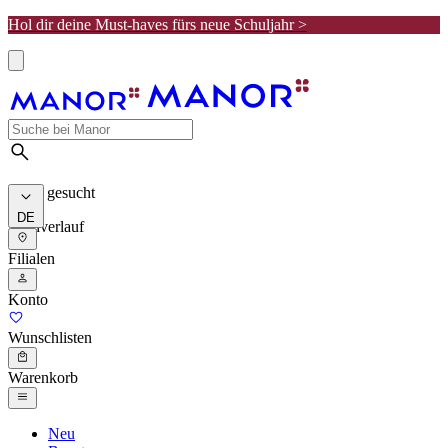
Hol dir deine Must-haves fürs neue Schuljahr >
Meist gesucht
DE
Suchverlauf
Filialen
Konto
Wunschlisten
Warenkorb
Neu