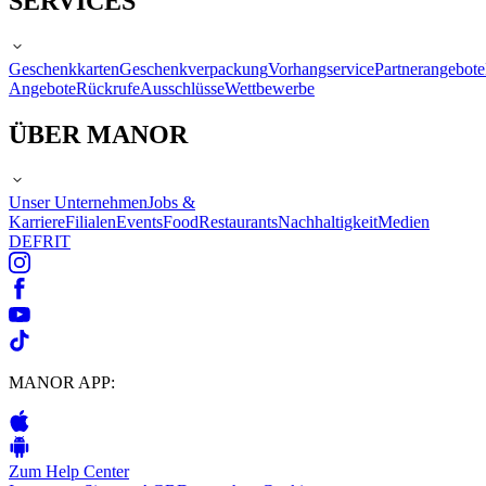
SERVICES
Geschenkkarten
Geschenkverpackung
Vorhangservice
Partnerangebote
Angebote
Rückrufe
Ausschlüsse
Wettbewerbe
ÜBER MANOR
Unser Unternehmen
Jobs &
Karriere
Filialen
Events
Food
Restaurants
Nachhaltigkeit
Medien
DE
FR
IT
MANOR APP:
Zum Help Center