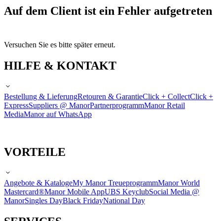
Auf dem Client ist ein Fehler aufgetreten
Versuchen Sie es bitte später erneut.
HILFE & KONTAKT
Bestellung & Lieferung
Retouren & Garantie
Click + Collect
Click +
Express
Suppliers @ Manor
Partnerprogramm
Manor Retail
Media
Manor auf WhatsApp
VORTEILE
Angebote & Kataloge
My Manor Treueprogramm
Manor World
Mastercard®
Manor Mobile App
UBS Keyclub
Social Media @
Manor
Singles Day
Black Friday
National Day