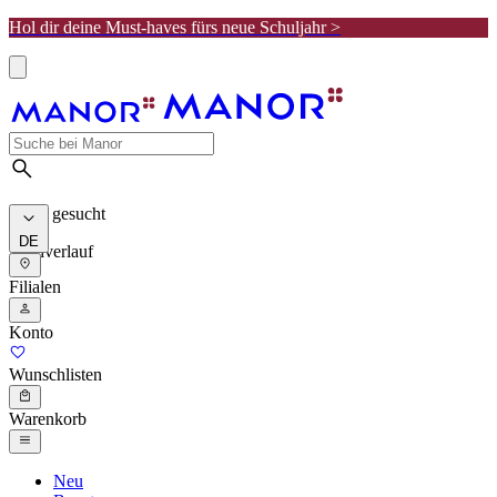
Hol dir deine Must-haves fürs neue Schuljahr >
Meist gesucht
DE
Suchverlauf
Filialen
Konto
Wunschlisten
Warenkorb
Neu