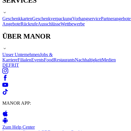
SERVICES
Geschenkkarten
Geschenkverpackung
Vorhangservice
Partnerangebote
Angebote
Rückrufe
Ausschlüsse
Wettbewerbe
ÜBER MANOR
Unser Unternehmen
Jobs &
Karriere
Filialen
Events
Food
Restaurants
Nachhaltigkeit
Medien
DE
FR
IT
MANOR APP:
Zum Help Center