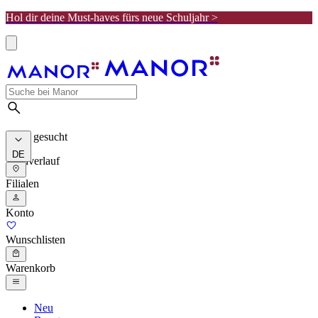
Hol dir deine Must-haves fürs neue Schuljahr >
Meist gesucht
DE
Suchverlauf
Filialen
Konto
Wunschlisten
Warenkorb
Neu