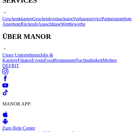
SERVICES
Geschenkkarten
Geschenkverpackung
Vorhangservice
Partnerangebote
Angebote
Rückrufe
Ausschlüsse
Wettbewerbe
ÜBER MANOR
Unser Unternehmen
Jobs &
Karriere
Filialen
Events
Food
Restaurants
Nachhaltigkeit
Medien
DE
FR
IT
MANOR APP:
Zum Help Center