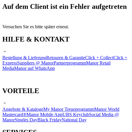
Auf dem Client ist ein Fehler aufgetreten
Versuchen Sie es bitte später erneut.
HILFE & KONTAKT
Bestellung & Lieferung
Retouren & Garantie
Click + Collect
Click +
Express
Suppliers @ Manor
Partnerprogramm
Manor Retail
Media
Manor auf WhatsApp
VORTEILE
Angebote & Kataloge
My Manor Treueprogramm
Manor World
Mastercard®
Manor Mobile App
UBS Keyclub
Social Media @
Manor
Singles Day
Black Friday
National Day