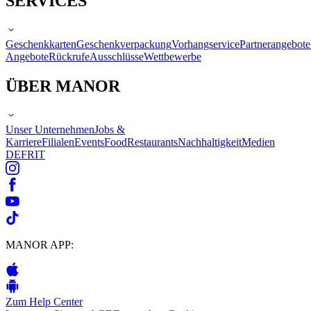
SERVICES
Geschenkkarten
Geschenkverpackung
Vorhangservice
Partnerangebote
Angebote
Rückrufe
Ausschlüsse
Wettbewerbe
ÜBER MANOR
Unser Unternehmen
Jobs &
Karriere
Filialen
Events
Food
Restaurants
Nachhaltigkeit
Medien
DE
FR
IT
MANOR APP:
Zum Help Center