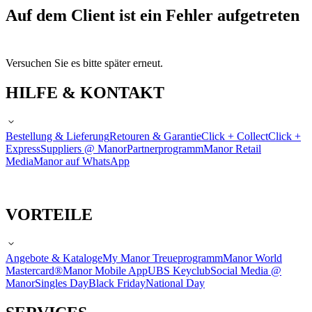
Auf dem Client ist ein Fehler aufgetreten
Versuchen Sie es bitte später erneut.
HILFE & KONTAKT
Bestellung & Lieferung
Retouren & Garantie
Click + Collect
Click +
Express
Suppliers @ Manor
Partnerprogramm
Manor Retail
Media
Manor auf WhatsApp
VORTEILE
Angebote & Kataloge
My Manor Treueprogramm
Manor World
Mastercard®
Manor Mobile App
UBS Keyclub
Social Media @
Manor
Singles Day
Black Friday
National Day