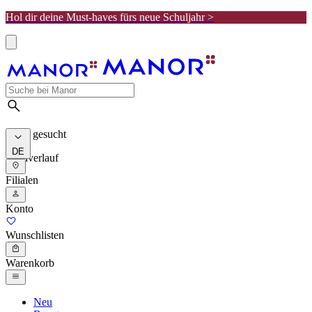
Hol dir deine Must-haves fürs neue Schuljahr >
Meist gesucht
DE
Suchverlauf
Filialen
Konto
Wunschlisten
Warenkorb
Neu