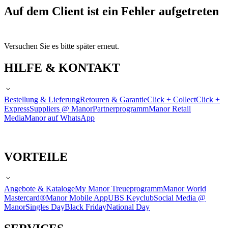
Auf dem Client ist ein Fehler aufgetreten
Versuchen Sie es bitte später erneut.
HILFE & KONTAKT
Bestellung & Lieferung
Retouren & Garantie
Click + Collect
Click +
Express
Suppliers @ Manor
Partnerprogramm
Manor Retail
Media
Manor auf WhatsApp
VORTEILE
Angebote & Kataloge
My Manor Treueprogramm
Manor World
Mastercard®
Manor Mobile App
UBS Keyclub
Social Media @
Manor
Singles Day
Black Friday
National Day