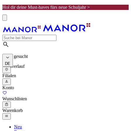
Hol dir deine Must-haves fürs neue Schuljahr >
Meist gesucht
DE
Suchverlauf
Filialen
Konto
Wunschlisten
Warenkorb
Neu