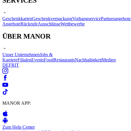
SERVICES
Geschenkkarten
Geschenkverpackung
Vorhangservice
Partnerangebote
Angebote
Rückrufe
Ausschlüsse
Wettbewerbe
ÜBER MANOR
Unser Unternehmen
Jobs &
Karriere
Filialen
Events
Food
Restaurants
Nachhaltigkeit
Medien
DE
FR
IT
MANOR APP:
Zum Help Center