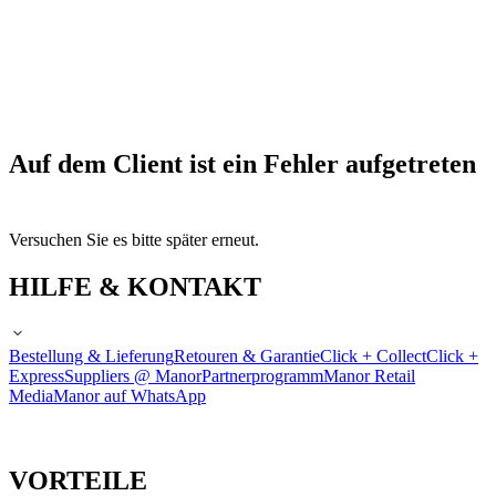
Auf dem Client ist ein Fehler aufgetreten
Versuchen Sie es bitte später erneut.
HILFE & KONTAKT
Bestellung & Lieferung
Retouren & Garantie
Click + Collect
Click +
Express
Suppliers @ Manor
Partnerprogramm
Manor Retail
Media
Manor auf WhatsApp
VORTEILE