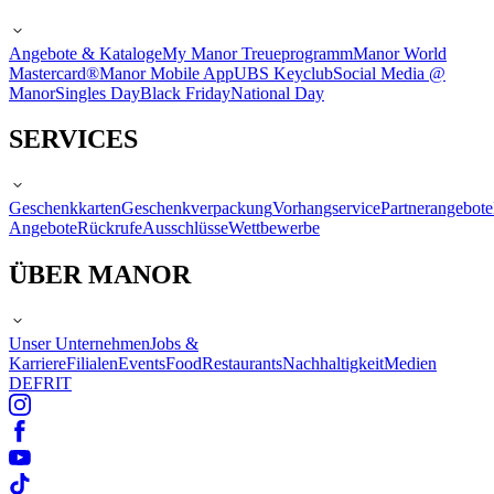
Angebote & Kataloge
My Manor Treueprogramm
Manor World
Mastercard®
Manor Mobile App
UBS Keyclub
Social Media @
Manor
Singles Day
Black Friday
National Day
SERVICES
Geschenkkarten
Geschenkverpackung
Vorhangservice
Partnerangebote
Angebote
Rückrufe
Ausschlüsse
Wettbewerbe
ÜBER MANOR
Unser Unternehmen
Jobs &
Karriere
Filialen
Events
Food
Restaurants
Nachhaltigkeit
Medien
DE
FR
IT