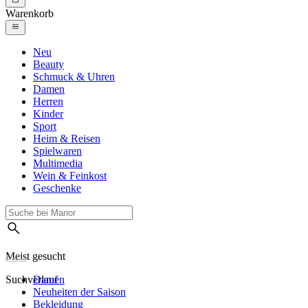
Warenkorb
Neu
Beauty
Schmuck & Uhren
Damen
Herren
Kinder
Sport
Heim & Reisen
Spielwaren
Multimedia
Wein & Feinkost
Geschenke
Meist gesucht
Suchverlauf
Damen
Neuheiten der Saison
Bekleidung