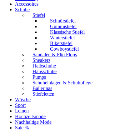
Accessoires
Schuhe
Stiefel
Schnürstiefel
Gummistiefel
Klassische Stiefel
Winterstiefel
Bikerstiefel
Cowboystiefel
Sandalen & Flip Flops
Sneakers
Halbschuhe
Hausschuhe
Pumps
Schuheinlagen & Schuhpflege
Ballerinas
Stiefeletten
Wäsche
Sport
Leinen
Hochzeitsmode
Nachhaltige Mode
Sale %