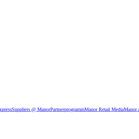
xpress
Suppliers @ Manor
Partnerprogramm
Manor Retail Media
Manor 