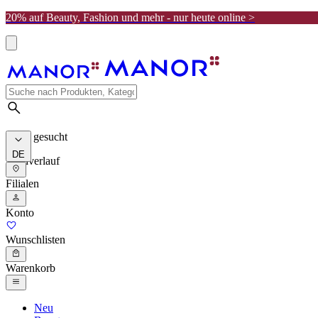
20% auf Beauty, Fashion und mehr - nur heute online >
Meist gesucht
DE
Suchverlauf
Filialen
Konto
Wunschlisten
Warenkorb
Neu