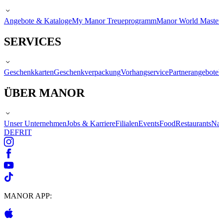
Angebote & Kataloge
My Manor Treueprogramm
Manor World Maste
SERVICES
Geschenkkarten
Geschenkverpackung
Vorhangservice
Partnerangebote
ÜBER MANOR
Unser Unternehmen
Jobs & Karriere
Filialen
Events
Food
Restaurants
Na
DE
FR
IT
MANOR APP: