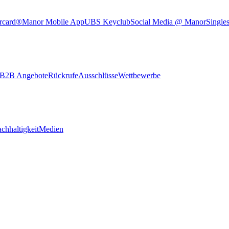
rcard®
Manor Mobile App
UBS Keyclub
Social Media @ Manor
Single
B2B Angebote
Rückrufe
Ausschlüsse
Wettbewerbe
chhaltigkeit
Medien