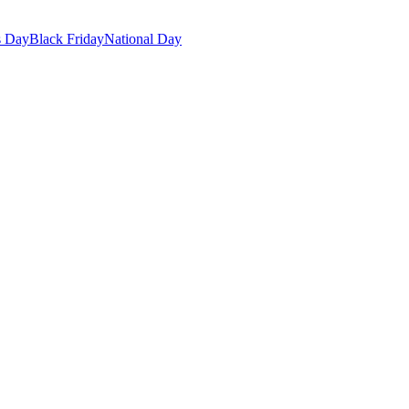
s Day
Black Friday
National Day