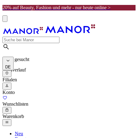
20% auf Beauty, Fashion und mehr - nur heute online >
Meist gesucht
DE
Suchverlauf
Filialen
Konto
Wunschlisten
Warenkorb
Neu