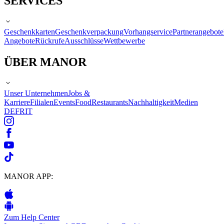
SERVICES
Geschenkkarten
Geschenkverpackung
Vorhangservice
Partnerangebote
Angebote
Rückrufe
Ausschlüsse
Wettbewerbe
ÜBER MANOR
Unser Unternehmen
Jobs &
Karriere
Filialen
Events
Food
Restaurants
Nachhaltigkeit
Medien
DE
FR
IT
MANOR APP:
Zum Help Center