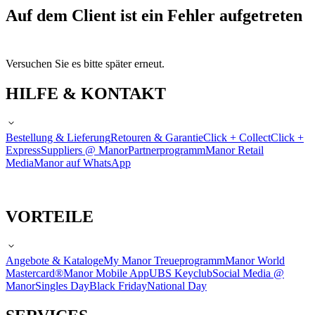
Auf dem Client ist ein Fehler aufgetreten
Versuchen Sie es bitte später erneut.
HILFE & KONTAKT
Bestellung & Lieferung
Retouren & Garantie
Click + Collect
Click +
Express
Suppliers @ Manor
Partnerprogramm
Manor Retail
Media
Manor auf WhatsApp
VORTEILE
Angebote & Kataloge
My Manor Treueprogramm
Manor World
Mastercard®
Manor Mobile App
UBS Keyclub
Social Media @
Manor
Singles Day
Black Friday
National Day