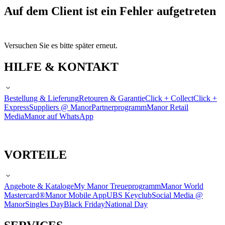
Auf dem Client ist ein Fehler aufgetreten
Versuchen Sie es bitte später erneut.
HILFE & KONTAKT
Bestellung & Lieferung
Retouren & Garantie
Click + Collect
Click +
Express
Suppliers @ Manor
Partnerprogramm
Manor Retail
Media
Manor auf WhatsApp
VORTEILE
Angebote & Kataloge
My Manor Treueprogramm
Manor World
Mastercard®
Manor Mobile App
UBS Keyclub
Social Media @
Manor
Singles Day
Black Friday
National Day