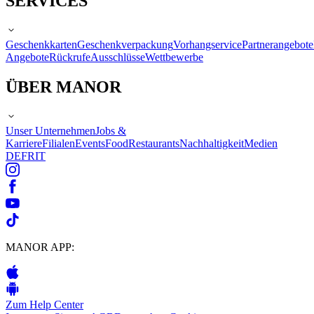
SERVICES
Geschenkkarten
Geschenkverpackung
Vorhangservice
Partnerangebote
Angebote
Rückrufe
Ausschlüsse
Wettbewerbe
ÜBER MANOR
Unser Unternehmen
Jobs &
Karriere
Filialen
Events
Food
Restaurants
Nachhaltigkeit
Medien
DE
FR
IT
MANOR APP:
Zum Help Center