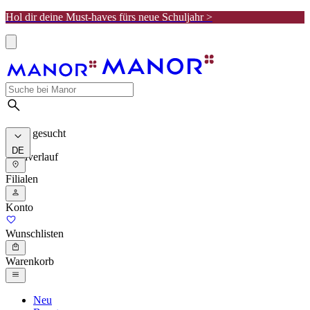
Hol dir deine Must-haves fürs neue Schuljahr >
Meist gesucht
DE
Suchverlauf
Filialen
Konto
Wunschlisten
Warenkorb
Neu