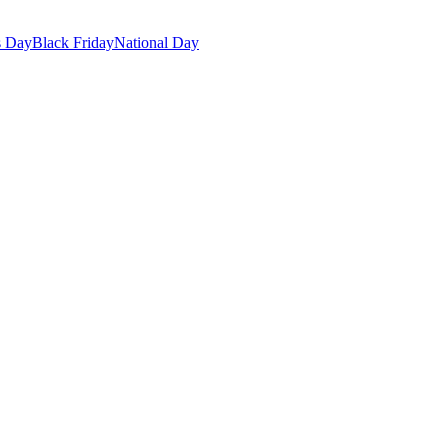
s Day
Black Friday
National Day