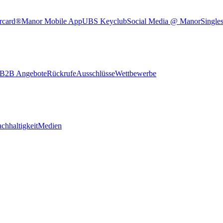
rcard®
Manor Mobile App
UBS Keyclub
Social Media @ Manor
Single
B2B Angebote
Rückrufe
Ausschlüsse
Wettbewerbe
chhaltigkeit
Medien