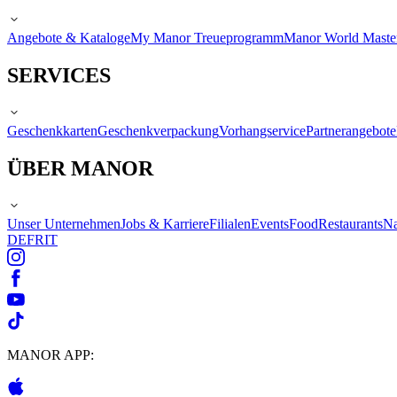
Angebote & Kataloge
My Manor Treueprogramm
Manor World Maste
SERVICES
Geschenkkarten
Geschenkverpackung
Vorhangservice
Partnerangebote
ÜBER MANOR
Unser Unternehmen
Jobs & Karriere
Filialen
Events
Food
Restaurants
Na
DE
FR
IT
MANOR APP: