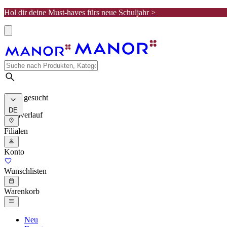
Hol dir deine Must-haves fürs neue Schuljahr >
Meist gesucht
DE
Suchverlauf
Filialen
Konto
Wunschlisten
Warenkorb
Neu