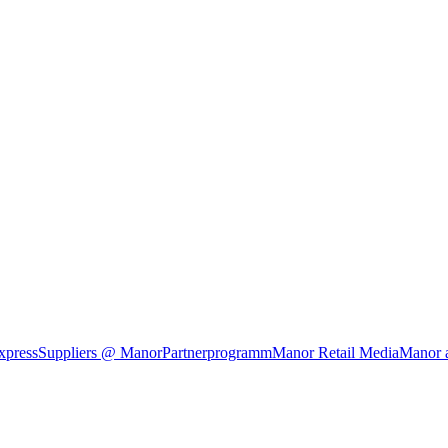
xpress
Suppliers @ Manor
Partnerprogramm
Manor Retail Media
Manor 