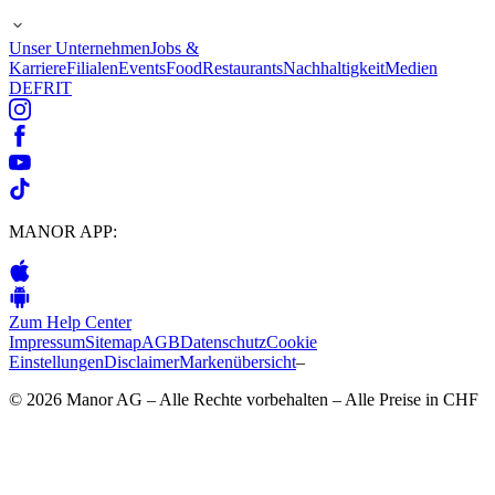
Unser Unternehmen
Jobs &
Karriere
Filialen
Events
Food
Restaurants
Nachhaltigkeit
Medien
DE
FR
IT
MANOR APP:
Zum Help Center
Impressum
Sitemap
AGB
Datenschutz
Cookie
Einstellungen
Disclaimer
Markenübersicht
–
© 2026 Manor AG – Alle Rechte vorbehalten – Alle Preise in CHF