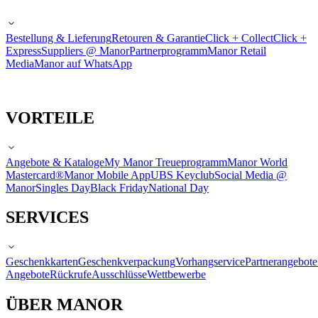
Bestellung & Lieferung
Retouren & Garantie
Click + Collect
Click +
Express
Suppliers @ Manor
Partnerprogramm
Manor Retail
Media
Manor auf WhatsApp
VORTEILE
Angebote & Kataloge
My Manor Treueprogramm
Manor World
Mastercard®
Manor Mobile App
UBS Keyclub
Social Media @
Manor
Singles Day
Black Friday
National Day
SERVICES
Geschenkkarten
Geschenkverpackung
Vorhangservice
Partnerangebote
Angebote
Rückrufe
Ausschlüsse
Wettbewerbe
ÜBER MANOR