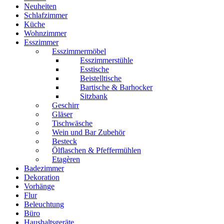
Neuheiten
Schlafzimmer
Küche
Wohnzimmer
Esszimmer
Esszimmermöbel
Esszimmerstühle
Esstische
Beistelltische
Bartische & Barhocker
Sitzbank
Geschirr
Gläser
Tischwäsche
Wein und Bar Zubehör
Besteck
Ölflaschen & Pfeffermühlen
Etagèren
Badezimmer
Dekoration
Vorhänge
Flur
Beleuchtung
Büro
Haushaltsgeräte