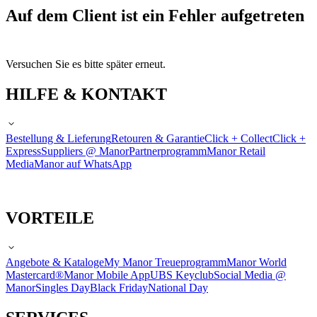
Auf dem Client ist ein Fehler aufgetreten
Versuchen Sie es bitte später erneut.
HILFE & KONTAKT
Bestellung & Lieferung
Retouren & Garantie
Click + Collect
Click +
Express
Suppliers @ Manor
Partnerprogramm
Manor Retail
Media
Manor auf WhatsApp
VORTEILE
Angebote & Kataloge
My Manor Treueprogramm
Manor World
Mastercard®
Manor Mobile App
UBS Keyclub
Social Media @
Manor
Singles Day
Black Friday
National Day