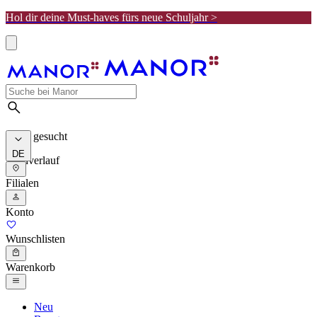
Hol dir deine Must-haves fürs neue Schuljahr >
Meist gesucht
DE
Suchverlauf
Filialen
Konto
Wunschlisten
Warenkorb
Neu