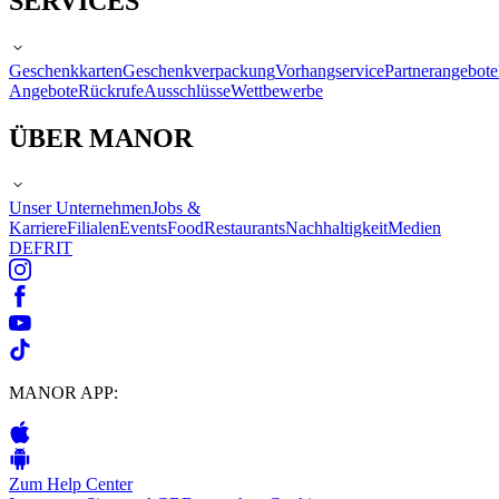
SERVICES
Geschenkkarten
Geschenkverpackung
Vorhangservice
Partnerangebote
Angebote
Rückrufe
Ausschlüsse
Wettbewerbe
ÜBER MANOR
Unser Unternehmen
Jobs &
Karriere
Filialen
Events
Food
Restaurants
Nachhaltigkeit
Medien
DE
FR
IT
MANOR APP:
Zum Help Center