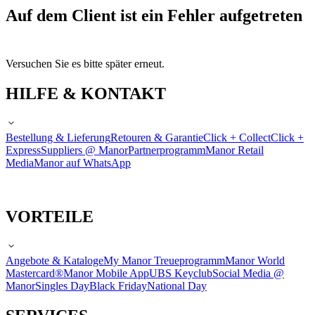
Auf dem Client ist ein Fehler aufgetreten
Versuchen Sie es bitte später erneut.
HILFE & KONTAKT
Bestellung & Lieferung
Retouren & Garantie
Click + Collect
Click +
Express
Suppliers @ Manor
Partnerprogramm
Manor Retail
Media
Manor auf WhatsApp
VORTEILE
Angebote & Kataloge
My Manor Treueprogramm
Manor World
Mastercard®
Manor Mobile App
UBS Keyclub
Social Media @
Manor
Singles Day
Black Friday
National Day