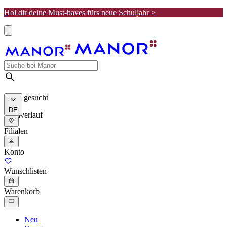
Hol dir deine Must-haves fürs neue Schuljahr >
Meist gesucht
DE
Suchverlauf
Filialen
Konto
Wunschlisten
Warenkorb
Neu