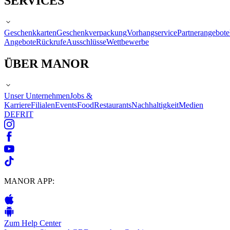
SERVICES
Geschenkkarten
Geschenkverpackung
Vorhangservice
Partnerangebote
Angebote
Rückrufe
Ausschlüsse
Wettbewerbe
ÜBER MANOR
Unser Unternehmen
Jobs &
Karriere
Filialen
Events
Food
Restaurants
Nachhaltigkeit
Medien
DE
FR
IT
MANOR APP:
Zum Help Center