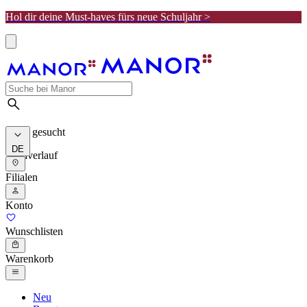
Hol dir deine Must-haves fürs neue Schuljahr >
Meist gesucht
DE
Suchverlauf
Filialen
Konto
Wunschlisten
Warenkorb
Neu