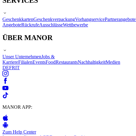
SERVICES
Geschenkkarten
Geschenkverpackung
Vorhangservice
Partnerangebote
Angebote
Rückrufe
Ausschlüsse
Wettbewerbe
ÜBER MANOR
Unser Unternehmen
Jobs &
Karriere
Filialen
Events
Food
Restaurants
Nachhaltigkeit
Medien
DE
FR
IT
MANOR APP:
Zum Help Center