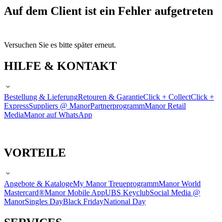
Auf dem Client ist ein Fehler aufgetreten
Versuchen Sie es bitte später erneut.
HILFE & KONTAKT
Bestellung & Lieferung
Retouren & Garantie
Click + Collect
Click +
Express
Suppliers @ Manor
Partnerprogramm
Manor Retail
Media
Manor auf WhatsApp
VORTEILE
Angebote & Kataloge
My Manor Treueprogramm
Manor World
Mastercard®
Manor Mobile App
UBS Keyclub
Social Media @
Manor
Singles Day
Black Friday
National Day