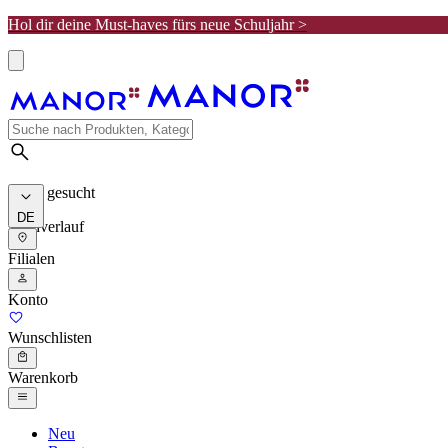
Hol dir deine Must-haves fürs neue Schuljahr >
Meist gesucht
DE
Suchverlauf
Filialen
Konto
Wunschlisten
Warenkorb
Neu