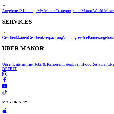
Angebote & Kataloge
My Manor Treueprogramm
Manor World Maste
SERVICES
Geschenkkarten
Geschenkverpackung
Vorhangservice
Partnerangebote
ÜBER MANOR
Unser Unternehmen
Jobs & Karriere
Filialen
Events
Food
Restaurants
Na
DE
FR
IT
MANOR APP: