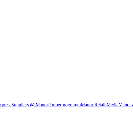
xpress
Suppliers @ Manor
Partnerprogramm
Manor Retail Media
Manor 