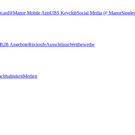
rcard®
Manor Mobile App
UBS Keyclub
Social Media @ Manor
Single
B2B Angebote
Rückrufe
Ausschlüsse
Wettbewerbe
chhaltigkeit
Medien