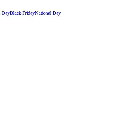
s Day
Black Friday
National Day