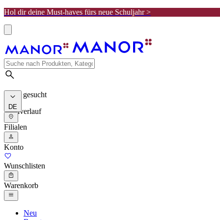
Hol dir deine Must-haves fürs neue Schuljahr >
Meist gesucht
DE
Suchverlauf
Filialen
Konto
Wunschlisten
Warenkorb
Neu