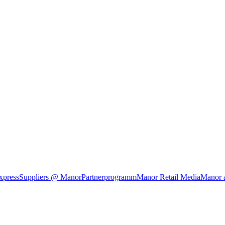
xpress
Suppliers @ Manor
Partnerprogramm
Manor Retail Media
Manor 