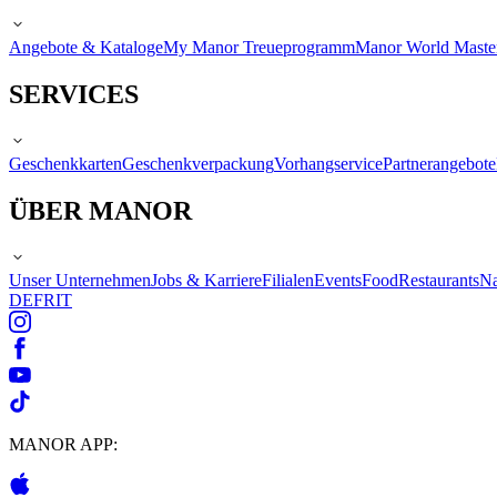
Angebote & Kataloge
My Manor Treueprogramm
Manor World Maste
SERVICES
Geschenkkarten
Geschenkverpackung
Vorhangservice
Partnerangebote
ÜBER MANOR
Unser Unternehmen
Jobs & Karriere
Filialen
Events
Food
Restaurants
Na
DE
FR
IT
MANOR APP: