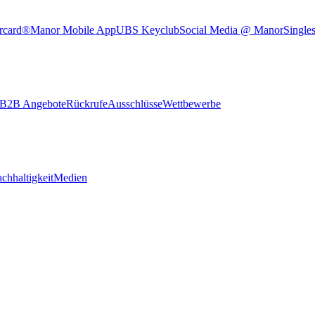
rcard®
Manor Mobile App
UBS Keyclub
Social Media @ Manor
Single
B2B Angebote
Rückrufe
Ausschlüsse
Wettbewerbe
chhaltigkeit
Medien