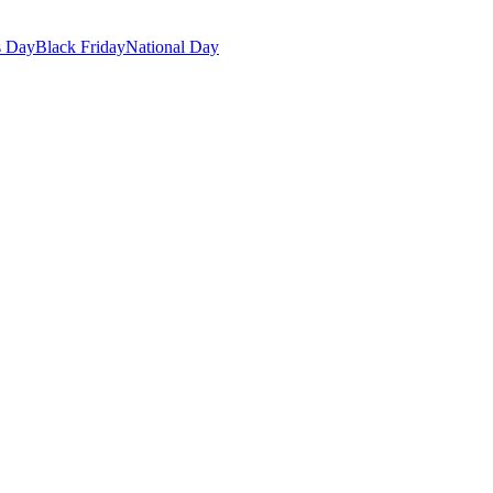
s Day
Black Friday
National Day