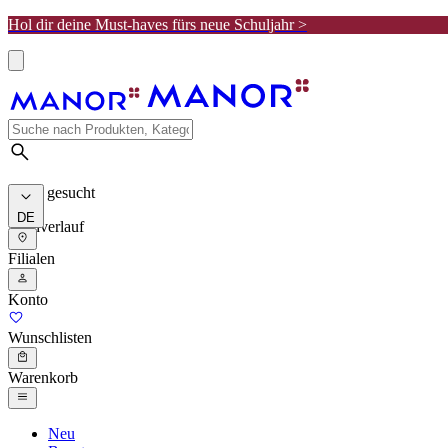
Hol dir deine Must-haves fürs neue Schuljahr >
Meist gesucht
DE
Suchverlauf
Filialen
Konto
Wunschlisten
Warenkorb
Neu