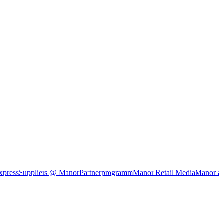
xpress
Suppliers @ Manor
Partnerprogramm
Manor Retail Media
Manor 