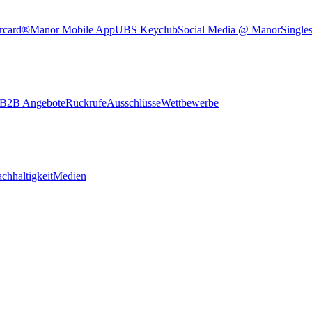
rcard®
Manor Mobile App
UBS Keyclub
Social Media @ Manor
Single
B2B Angebote
Rückrufe
Ausschlüsse
Wettbewerbe
chhaltigkeit
Medien