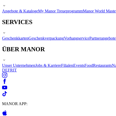
Angebote & Kataloge
My Manor Treueprogramm
Manor World Maste
SERVICES
Geschenkkarten
Geschenkverpackung
Vorhangservice
Partnerangebote
ÜBER MANOR
Unser Unternehmen
Jobs & Karriere
Filialen
Events
Food
Restaurants
Na
DE
FR
IT
MANOR APP: