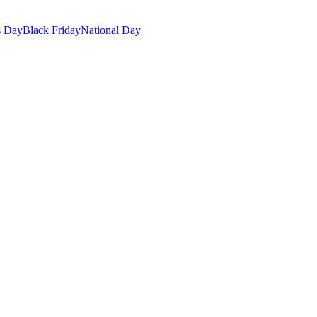
s Day
Black Friday
National Day