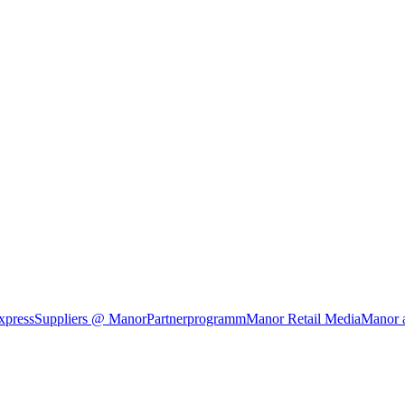
xpress
Suppliers @ Manor
Partnerprogramm
Manor Retail Media
Manor 