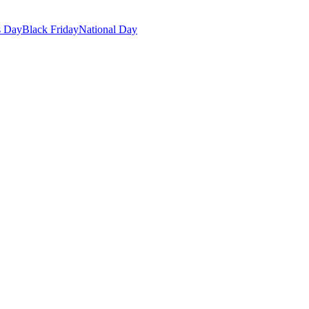
s Day
Black Friday
National Day