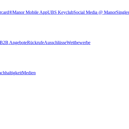
rcard®
Manor Mobile App
UBS Keyclub
Social Media @ Manor
Single
B2B Angebote
Rückrufe
Ausschlüsse
Wettbewerbe
chhaltigkeit
Medien