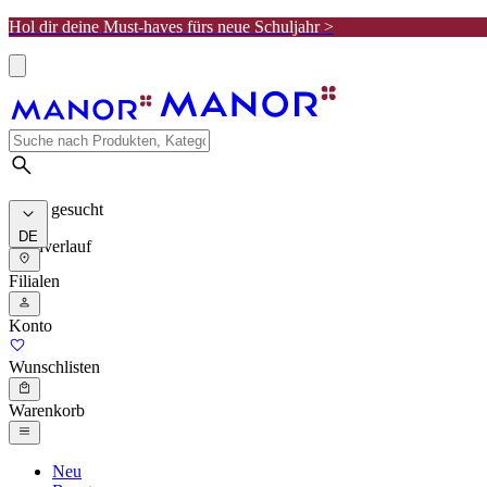
Hol dir deine Must-haves fürs neue Schuljahr >
Meist gesucht
DE
Suchverlauf
Filialen
Konto
Wunschlisten
Warenkorb
Neu