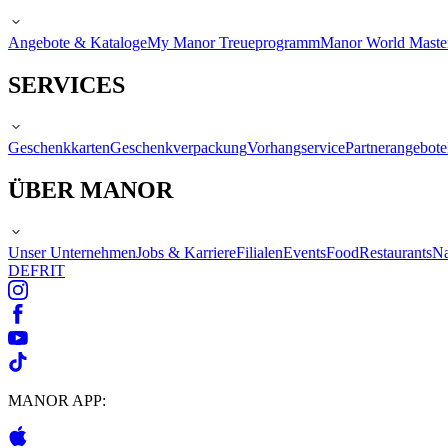
Angebote & Kataloge
My Manor Treueprogramm
Manor World Maste
SERVICES
Geschenkkarten
Geschenkverpackung
Vorhangservice
Partnerangebote
ÜBER MANOR
Unser Unternehmen
Jobs & Karriere
Filialen
Events
Food
Restaurants
Na
DE
FR
IT
MANOR APP: