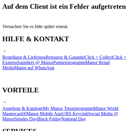
Auf dem Client ist ein Fehler aufgetreten
Versuchen Sie es bitte später erneut.
HILFE & KONTAKT
Bestellung & Lieferung
Retouren & Garantie
Click + Collect
Click +
Express
Suppliers @ Manor
Partnerprogramm
Manor Retail
Media
Manor auf WhatsApp
VORTEILE
Angebote & Kataloge
My Manor Treueprogramm
Manor World
Mastercard®
Manor Mobile App
UBS Keyclub
Social Media @
Manor
Singles Day
Black Friday
National Day