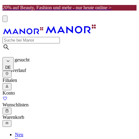
20% auf Beauty, Fashion und mehr - nur heute online >
Meist gesucht
DE
Suchverlauf
Filialen
Konto
Wunschlisten
Warenkorb
Neu