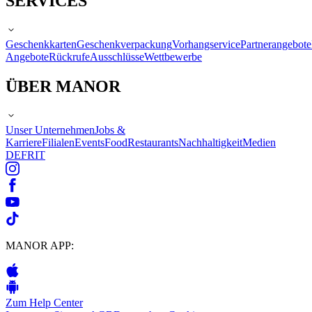
SERVICES
Geschenkkarten
Geschenkverpackung
Vorhangservice
Partnerangebote
Angebote
Rückrufe
Ausschlüsse
Wettbewerbe
ÜBER MANOR
Unser Unternehmen
Jobs &
Karriere
Filialen
Events
Food
Restaurants
Nachhaltigkeit
Medien
DE
FR
IT
MANOR APP:
Zum Help Center