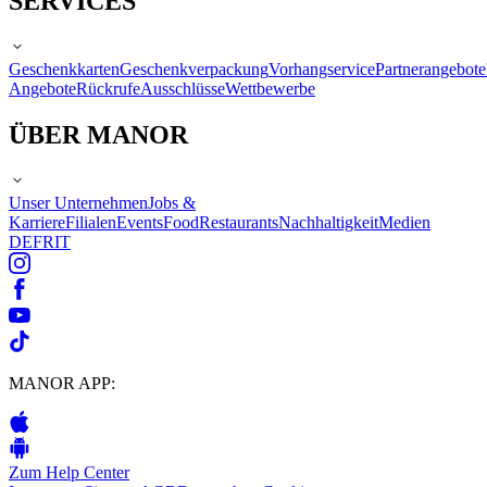
SERVICES
Geschenkkarten
Geschenkverpackung
Vorhangservice
Partnerangebote
Angebote
Rückrufe
Ausschlüsse
Wettbewerbe
ÜBER MANOR
Unser Unternehmen
Jobs &
Karriere
Filialen
Events
Food
Restaurants
Nachhaltigkeit
Medien
DE
FR
IT
MANOR APP:
Zum Help Center