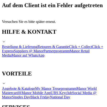
Auf dem Client ist ein Fehler aufgetreten
Versuchen Sie es bitte später erneut.
HILFE & KONTAKT
Bestellung & Lieferung
Retouren & Garantie
Click + Collect
Click +
Express
Suppliers @ Manor
Partnerprogramm
Manor Retail
Media
Manor auf WhatsApp
VORTEILE
Angebote & Kataloge
My Manor Treueprogramm
Manor World
Mastercard®
Manor Mobile App
UBS Keyclub
Social Media @
Manor
Singles Day
Black Friday
National Day