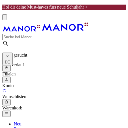
Hol dir deine Must-haves fürs neue Schuljahr >
Meist gesucht
DE
Suchverlauf
Filialen
Konto
Wunschlisten
Warenkorb
Neu