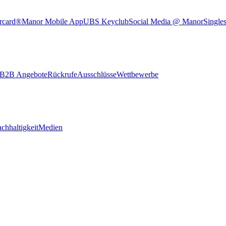
rcard®
Manor Mobile App
UBS Keyclub
Social Media @ Manor
Single
B2B Angebote
Rückrufe
Ausschlüsse
Wettbewerbe
chhaltigkeit
Medien