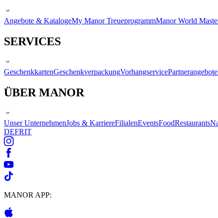
Angebote & Kataloge
My Manor Treueprogramm
Manor World Maste
SERVICES
Geschenkkarten
Geschenkverpackung
Vorhangservice
Partnerangebote
ÜBER MANOR
Unser Unternehmen
Jobs & Karriere
Filialen
Events
Food
Restaurants
Na
DE
FR
IT
MANOR APP: