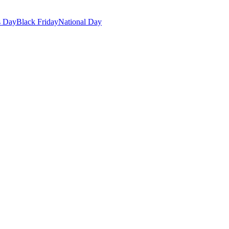
s Day
Black Friday
National Day