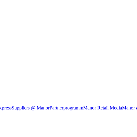
xpress
Suppliers @ Manor
Partnerprogramm
Manor Retail Media
Manor 