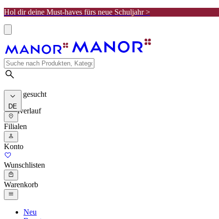
Hol dir deine Must-haves fürs neue Schuljahr >
Meist gesucht
DE
Suchverlauf
Filialen
Konto
Wunschlisten
Warenkorb
Neu