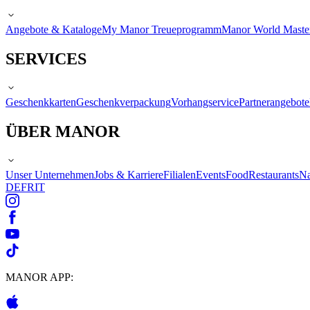
Angebote & Kataloge
My Manor Treueprogramm
Manor World Maste
SERVICES
Geschenkkarten
Geschenkverpackung
Vorhangservice
Partnerangebote
ÜBER MANOR
Unser Unternehmen
Jobs & Karriere
Filialen
Events
Food
Restaurants
Na
DE
FR
IT
MANOR APP: