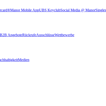
rcard®
Manor Mobile App
UBS Keyclub
Social Media @ Manor
Single
B2B Angebote
Rückrufe
Ausschlüsse
Wettbewerbe
chhaltigkeit
Medien