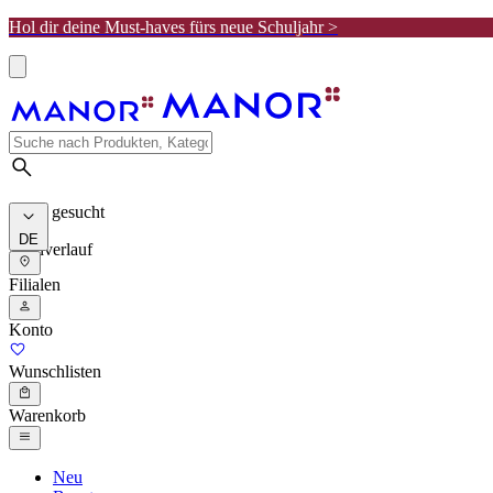
Hol dir deine Must-haves fürs neue Schuljahr >
Meist gesucht
DE
Suchverlauf
Filialen
Konto
Wunschlisten
Warenkorb
Neu