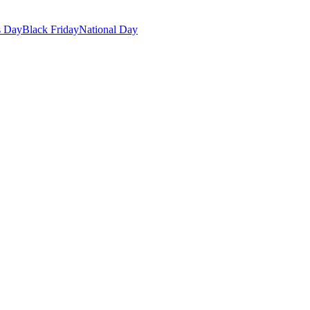
s Day
Black Friday
National Day