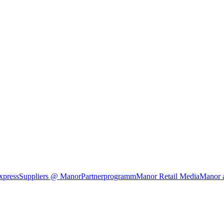
xpress
Suppliers @ Manor
Partnerprogramm
Manor Retail Media
Manor 